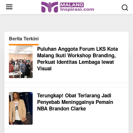
S
k
i
p
t
o
Berita Terkini
c
Puluhan Anggota Forum LKS Kota
o
M
Malang Ikuti Workshop Branding,
a
n
l
Perkuat Identitas Lembaga lewat
t
a
Visual
n
e
g
n
I
t
n
s
p
Terungkap! Obat Terlarang Jadi
i
Penyebab Meninggalnya Pemain
r
NBA Brandon Clarke
a
s
i