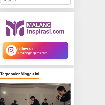
e
a
r
c
h
f
o
r
:
Follow Us
@malanginspirasicom
Terpopuler Minggu Ini