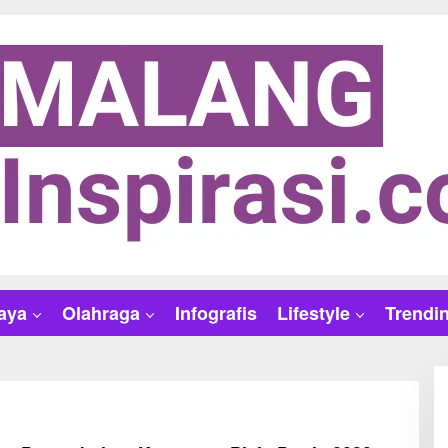
aya
Olahraga
Infografis
Lifestyle
Trendi