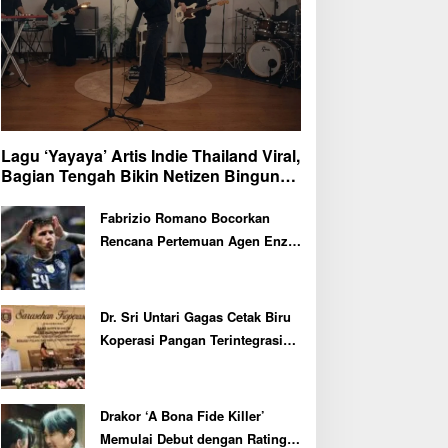
Lagu ‘Yayaya’ Artis Indie Thailand Viral,
Bagian Tengah Bikin Netizen Bingung
dan Ngakak
Fabrizio Romano Bocorkan
Rencana Pertemuan Agen Enzo
Fernandez dengan Petinggi
Chelsea Pekan Depan
Dr. Sri Untari Gagas Cetak Biru
Koperasi Pangan Terintegrasi
untuk 217 KDMP di Ngawi
Drakor ‘A Bona Fide Killer’
Memulai Debut dengan Rating