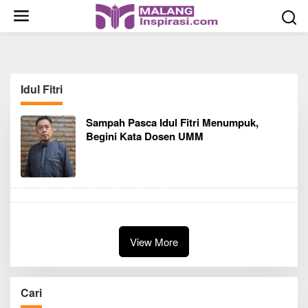
S
k
i
p
t
o
Idul Fitri
c
o
Sampah Pasca Idul Fitri Menumpuk,
n
Begini Kata Dosen UMM
t
e
n
t
View More
Cari