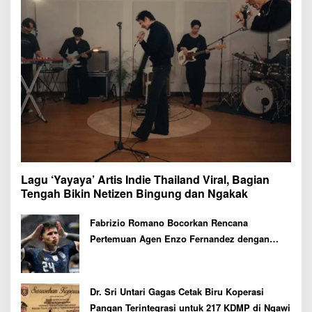
Lagu ‘Yayaya’ Artis Indie Thailand Viral, Bagian
Tengah Bikin Netizen Bingung dan Ngakak
Fabrizio Romano Bocorkan Rencana
Pertemuan Agen Enzo Fernandez dengan
Petinggi Chelsea Pekan Depan
Dr. Sri Untari Gagas Cetak Biru Koperasi
Pangan Terintegrasi untuk 217 KDMP di Ngawi