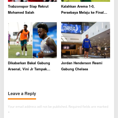
Trabzonspor Siap Rekrut
Kalahkan Arema 1-0,
Mohamed Salah
Persebaya Melaju ke Final
Piala Presiden 2026
Dikabarkan Bakal Gabung
Jordan Henderson Resmi
Arsenal, Vini Jr Tampak
Gabung Chelsea
Kembali Latihan Bersama
Real Madrid
Leave a Reply
Your email address will not be published.
Required fields are marked
*