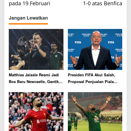
s
pada 19 Februari
1-0 atas Benfica
t
n
Jangan Lewatkan
a
v
i
g
a
t
i
Matthias Jaissle Resmi Jadi
Presiden FIFA Akui Salah,
o
Bos Baru Newcastle, Gantikan
Proposal Penjualan Piala
n
Eddie Howe
Dunia Resmi Dibatalkan