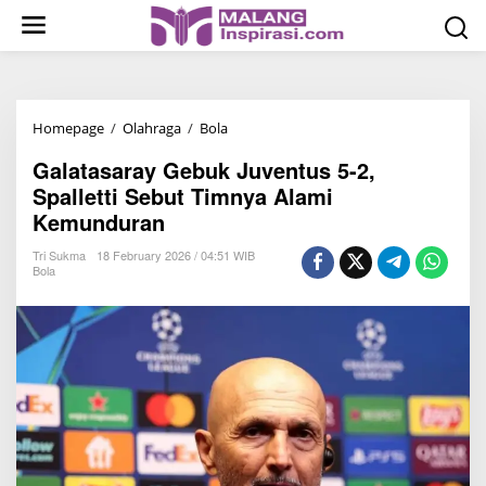
S
k
i
p
t
Homepage
/
Olahraga
/
Bola
G
o
a
c
Galatasaray Gebuk Juventus 5-2,
l
o
Spalletti Sebut Timnya Alami
a
n
Kemunduran
t
t
a
Tri Sukma
18 February 2026 / 04:51 WIB
e
Bola
s
n
a
t
r
a
y
G
e
b
u