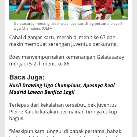
e
m
u
Galatasaray menang besar atas Juventus di leg pertama playoff
n
Liga Champions (UEFA)
d
Cabal diganjar kartu merah di menit ke 67 dan
u
makin membuat serangan Juventus berkurang.
r
a
Boey menyempurnakan kemenangan Galatasaray
n
menjadi 5-2 di menit ke 86.
Baca Juga:
Hasil Drawing Liga Champions, Apesnya Real
Madrid Lawan Benfica Lagi!
Terlepas dari kekalahan tersebut, bek Juventus
Pierre Kalulu katakan permainan timnya cukup
bagus.
“Meskipun kami unggul di babak pertama, babak