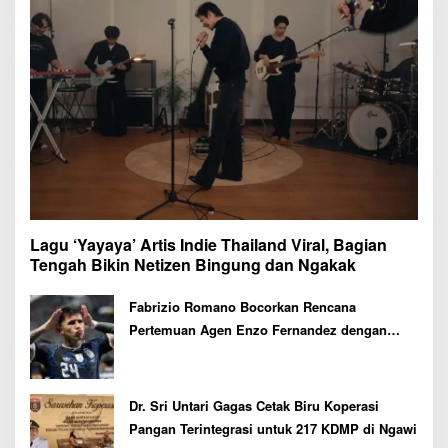
Lagu ‘Yayaya’ Artis Indie Thailand Viral, Bagian
Tengah Bikin Netizen Bingung dan Ngakak
Fabrizio Romano Bocorkan Rencana
Pertemuan Agen Enzo Fernandez dengan
Petinggi Chelsea Pekan Depan
Dr. Sri Untari Gagas Cetak Biru Koperasi
Pangan Terintegrasi untuk 217 KDMP di Ngawi