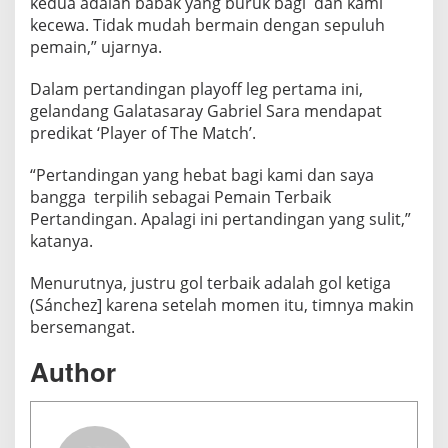
kedua adalah babak yang buruk bagi dan kami
kecewa. Tidak mudah bermain dengan sepuluh
pemain,” ujarnya.
Dalam pertandingan playoff leg pertama ini,
gelandang Galatasaray Gabriel Sara mendapat
predikat ‘Player of The Match’.
“Pertandingan yang hebat bagi kami dan saya
bangga terpilih sebagai Pemain Terbaik
Pertandingan. Apalagi ini pertandingan yang sulit,”
katanya.
Menurutnya, justru gol terbaik adalah gol ketiga
(Sánchez] karena setelah momen itu, timnya makin
bersemangat.
Author