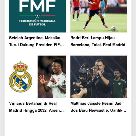
Setelah Argentina, Meksiko
Rodri Beri Lampu Hijau
Turut Dukung Presiden FIFA
Barcelona, Tolak Real Madrid
Gianni Infantino
Vinicius Bertahan di Real
Matthias Jaissle Resmi Jadi
Madrid Hingga 2032, Arsenal
Bos Baru Newcastle, Gantikan
Gigit Jari
Eddie Howe