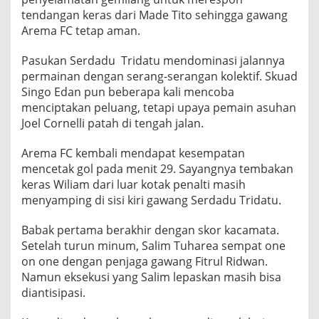
e
tendangan keras dari Made Tito sehingga gawang
r
Arema FC tetap aman.
i
T
Pasukan Serdadu Tridatu mendominasi jalannya
a
permainan dengan serang-serangan kolektif. Skuad
m
Singo Edan pun beberapa kali mencoba
p
menciptakan peluang, tetapi upaya pemain asuhan
i
Joel Cornelli patah di tengah jalan.
l
B
Arema FC kembali mendapat kesempatan
r
mencetak gol pada menit 29. Sayangnya tembakan
i
keras Wiliam dari luar kotak penalti masih
menyamping di sisi kiri gawang Serdadu Tridatu.
l
i
Babak pertama berakhir dengan skor kacamata.
a
Setelah turun minum, Salim Tuharea sempat one
n
on one dengan penjaga gawang Fitrul Ridwan.
Namun eksekusi yang Salim lepaskan masih bisa
diantisipasi.