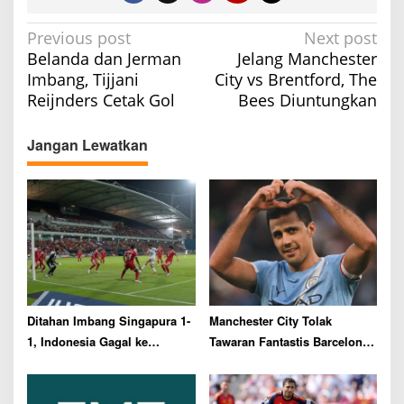
P
Previous post
Next post
Belanda dan Jerman
Jelang Manchester
o
Imbang, Tijjani
City vs Brentford, The
s
Reijnders Cetak Gol
Bees Diuntungkan
t
n
Jangan Lewatkan
a
v
i
g
a
t
i
Ditahan Imbang Singapura 1-
Manchester City Tolak
o
1, Indonesia Gagal ke
Tawaran Fantastis Barcelona
n
Semifinal Piala AFF 2026
untuk Rodri