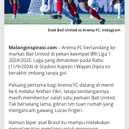
a
l
i
U
Duel Bali United vs Arema FC. Instagram
n
i
t
Malanginspirasi.com
– Arema FC bertandang ke
e
markas Bali United di pekan keempat BRI Liga 1
d
2024/2025. Laga yang dimainkan pada Rabu
,
(11/9/2024) di Stadion Kapten I Wayan Dipta ini
L
berakhir imbang tanpa gol.
u
c
Peluang pertama bagi Arema FC datang di menit
a
ke-6 melalui Arkhan Fikri, tetapi tendangannya
s
masih membentur salah satu pemain Bali United.
Tak berselang lama, giliran tim tuan rumah yang
F
mengancam gawang Lucas Frigeri.
r
i
Namun kiper asal Brasil itu mampu melakukan
g
penyelamatan gemilang untuk merespon