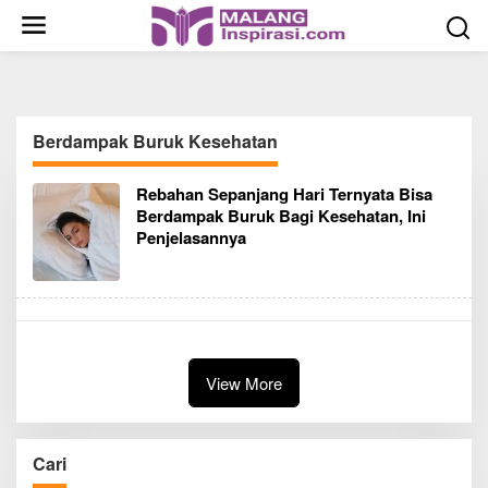
S
k
i
p
t
o
Berdampak Buruk Kesehatan
c
o
Rebahan Sepanjang Hari Ternyata Bisa
n
Berdampak Buruk Bagi Kesehatan, Ini
t
Penjelasannya
e
n
t
View More
Cari