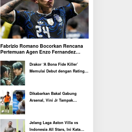
Fabrizio Romano Bocorkan Rencana
Pertemuan Agen Enzo Fernandez
dengan Petinggi Chelsea Pekan Depan
Drakor ‘A Bona Fide Killer’
Memulai Debut dengan Rating
Tertinggi
Dikabarkan Bakal Gabung
Arsenal, Vini Jr Tampak
Kembali Latihan Bersama Real
Madrid
Jelang Laga Aston Villa vs
Indonesia All Stars, Ini Kata