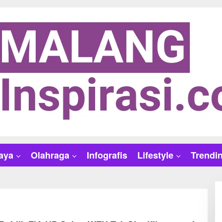
aya
Olahraga
Infografis
Lifestyle
Trendi