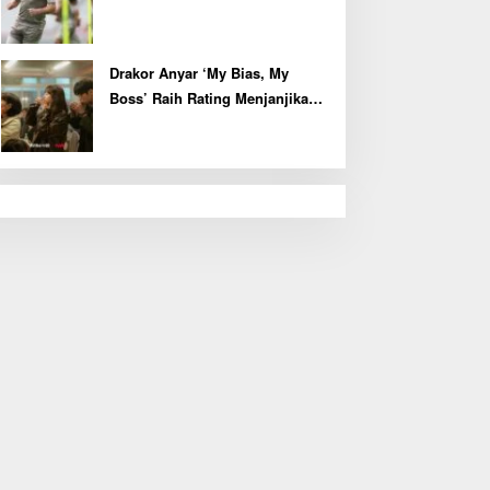
Kapten John McGinn
Drakor Anyar ‘My Bias, My
Boss’ Raih Rating Menjanjikan
di Episode Perdana