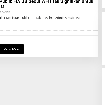
Publik FIA UB Sebut WFH Tak Signifikan untuk
BM
18:06 WIB
B
Y
kar Kebijakan Publik dari Fakultas Ilmu Administrasi (FIA)
T
R
I
S
U
K
M
A
View More