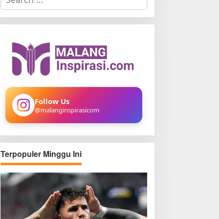
e
a
r
c
h
f
o
r
:
Follow Us
@malanginspirasicom
Terpopuler Minggu Ini