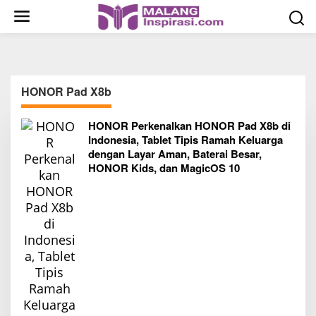
S
k
i
p
t
o
HONOR Pad X8b
c
o
HONOR Perkenalkan HONOR Pad X8b di
n
Indonesia, Tablet Tipis Ramah Keluarga
t
dengan Layar Aman, Baterai Besar,
HONOR Kids, dan MagicOS 10
e
n
t