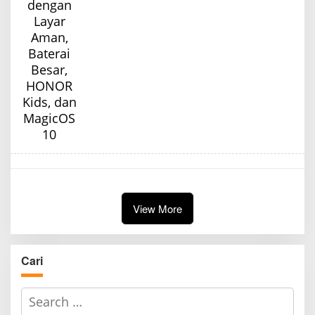
View More
Cari
S
e