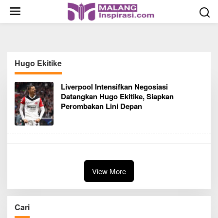
S
k
i
p
t
o
Hugo Ekitike
c
o
Liverpool Intensifkan Negosiasi
n
Datangkan Hugo Ekitike, Siapkan
t
Perombakan Lini Depan
e
n
t
View More
Cari