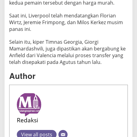
kedua pemain tersebut dengan harga murah.
k
a
Saat ini, Liverpool telah mendatangkan Florian
n
Wirtz, Jeremie Frimpong, dan Milos Kerkez musim
P
panas ini.
e
r
Selain itu, kiper Timnas Georgia, Giorgi
o
Mamardashvili, juga dipastikan akan bergabung ke
m
Anfield dari Valencia melalui proses transfer yang
b
telah disepakati pada Agutus tahun lalu.
a
Author
k
a
n
L
i
n
i
Redaksi
D
e
View all posts