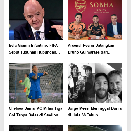
i
g
a
t
i
o
Bela Gianni Infantino, FIFA
Arsenal Resmi Datangkan
n
Sebut Tuduhan Hubungan
Bruno Guimarães dari
dengan Staf UEFA Sama
Newcastle dengan Biaya
Sekali Tidak Benar
Rp1,81 Triliun
Chelsea Bantai AC Milan Tiga
Jorge Messi Meninggal Dunia
Gol Tanpa Balas di Stadion
di Usia 68 Tahun
GBK Jakarta