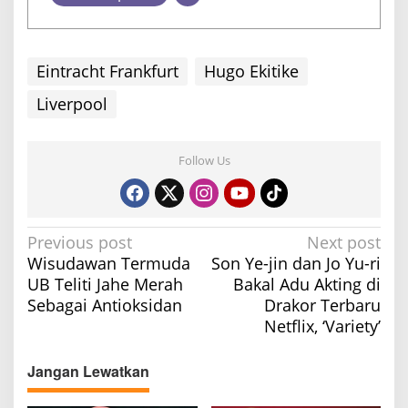
p
a
n
Eintracht Frankfurt
Hugo Ekitike
Liverpool
Follow Us
P
Previous post
Next post
Wisudawan Termuda
Son Ye-jin dan Jo Yu-ri
o
UB Teliti Jahe Merah
Bakal Adu Akting di
s
Sebagai Antioksidan
Drakor Terbaru
t
Netflix, ‘Variety’
n
a
Jangan Lewatkan
v