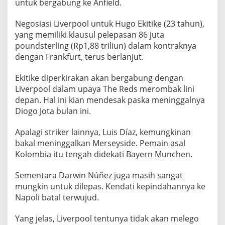
untuk bergabung ke Anfield.
g
k
Negosiasi Liverpool untuk Hugo Ekitike (23 tahun),
a
yang memiliki klausul pelepasan 86 juta
n
poundsterling (Rp1,88 triliun) dalam kontraknya
H
dengan Frankfurt, terus berlanjut.
u
g
Ekitike diperkirakan akan bergabung dengan
o
Liverpool dalam upaya The Reds merombak lini
E
depan. Hal ini kian mendesak paska meninggalnya
k
Diogo Jota bulan ini.
i
t
Apalagi striker lainnya, Luis Díaz, kemungkinan
i
bakal meninggalkan Merseyside. Pemain asal
k
Kolombia itu tengah didekati Bayern Munchen.
e
Sementara Darwin Núñez juga masih sangat
,
mungkin untuk dilepas. Kendati kepindahannya ke
S
Napoli batal terwujud.
i
a
Yang jelas, Liverpool tentunya tidak akan melego
p