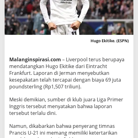
i
f
k
a
n
N
Hugo Ekitike. (ESPN)
e
g
Malanginspirasi.com
– Liverpool terus berupaya
o
mendatangkan Hugo Ekitike dari Eintracht
s
Frankfurt. Laporan di Jerman menyebutkan
i
kesepakatan telah tercapai dengan biaya 69 juta
a
poundsterling (Rp1,507 triliun).
s
i
Meski demikian, sumber di klub juara Liga Primer
D
Inggris tersebut menyatakan bahwa laporan
a
tersebut terlalu dini.
t
a
Namun, dikabarkan bahwa penyerang timnas
Prancis U-21 ini memang memiliki ketertarikan
n