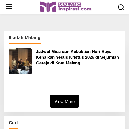
S
k
i
p
t
o
Ibadah Malang
c
o
Jadwal Misa dan Kebaktian Hari Raya
n
Kenaikan Yesus Kristus 2026 di Sejumlah
t
Gereja di Kota Malang
e
n
t
View More
Cari