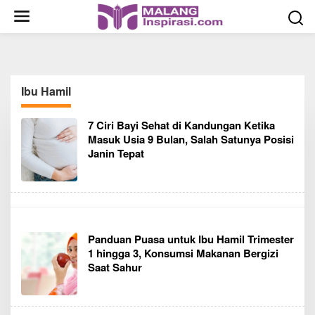
S
k
i
p
t
o
Ibu Hamil
c
o
7 Ciri Bayi Sehat di Kandungan Ketika
n
Masuk Usia 9 Bulan, Salah Satunya Posisi
t
Janin Tepat
e
n
t
Panduan Puasa untuk Ibu Hamil Trimester
1 hingga 3, Konsumsi Makanan Bergizi
Saat Sahur