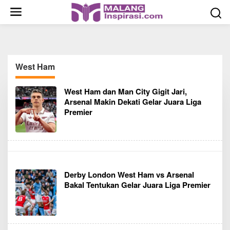
S
k
i
p
t
o
West Ham
c
o
West Ham dan Man City Gigit Jari,
n
Arsenal Makin Dekati Gelar Juara Liga
t
Premier
e
n
t
Derby London West Ham vs Arsenal
Bakal Tentukan Gelar Juara Liga Premier