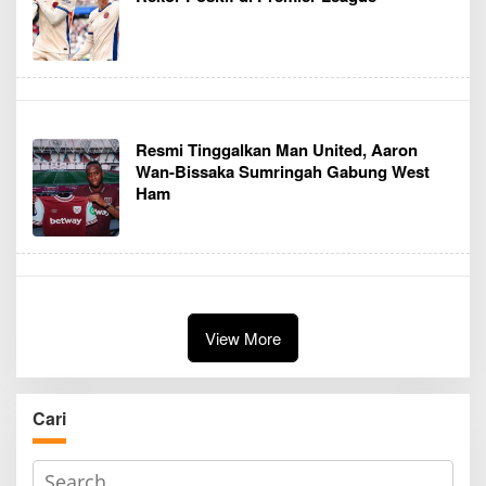
Resmi Tinggalkan Man United, Aaron
Wan-Bissaka Sumringah Gabung West
Ham
View More
Cari
S