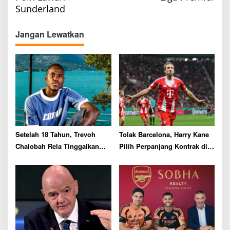
n
Sunderland
a
v
Jangan Lewatkan
i
g
a
t
i
o
n
Setelah 18 Tahun, Trevoh
Tolak Barcelona, Harry Kane
Chalobah Rela Tinggalkan
Pilih Perpanjang Kontrak di
Chelsea demi Como
Bayern Munich hingga 2029