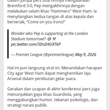
Dalam jumpa pers usai timnya mengalahkan
e
Brentford 3-0, Pep mengakhirinya dengan
p
melakukan salam khas “Hammers” West Ham. Ia
G
menyilangkan kedua tangan di atas kepala dan
u
berteriak, “Come on you Irons!”
a
r
Wonder who Pep is supporting at the London
d
Stadium tomorrow!? 😅 ⚒️
i
pic.twitter.com/3DoD4UXT6P
o
l
— Premier League (@premierleague)
May 9, 2026
a
P
Hal ini pun langsung viral ini. Menandakan harapan
r
City agar West Ham dapat menghentikan laju
o
Arsenal dalam perebutan gelar juara.
v
o
Gerakan dan ucapan di akhir konferensi pers juga
k
menunjukkan gaya khas Guardiola, yang
a
menggabungkan humor, tekanan psikologis, dan
s
strategi narasi publik.
i