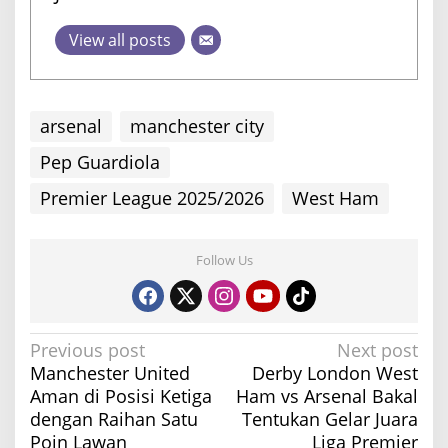
View all posts
arsenal
manchester city
Pep Guardiola
Premier League 2025/2026
West Ham
Follow Us
P
Previous post
Next post
Manchester United
Derby London West
o
Aman di Posisi Ketiga
Ham vs Arsenal Bakal
s
dengan Raihan Satu
Tentukan Gelar Juara
t
Poin Lawan
Liga Premier