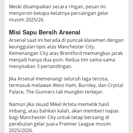
W
Meski disampaikan secara ringan, pesan ini
e
menyoroti betapa ketatnya persaingan gelar
s
musim 2025/26.
t
Misi Sapu Bersih Arsenal
H
a
Arsenal saat ini berada di puncak klasemen dengan
m
keunggulan tipis atas Manchester City.
Kemenangan City atas Brentford memangkas jarak
J
menjadi hanya dua poin. Kedua tim sama-sama
e
menyisakan 3 pertandingan.
g
a
Jika Arsenal memenangi seluruh laga tersisa,
l
termasuk melawan West Ham, Burnley, dan Crystal
A
Palace, The Gunners tak mungkin terkejar.
r
s
Namun jika skuad Mikel Arteta memetik hasil
e
imbang, atau bahkan kalah, akan memberi napas
n
bagi Manchester City untuk tetap bersaing di
a
perebutan gelar juara Premier League musim
l
2025/2026.