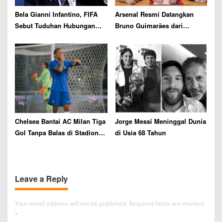
Bela Gianni Infantino, FIFA
Arsenal Resmi Datangkan
Sebut Tuduhan Hubungan
Bruno Guimarães dari
dengan Staf UEFA Sama
Newcastle dengan Biaya
Sekali Tidak Benar
Rp1,81 Triliun
Chelsea Bantai AC Milan Tiga
Jorge Messi Meninggal Dunia
Gol Tanpa Balas di Stadion
di Usia 68 Tahun
GBK Jakarta
Leave a Reply
Your email address will not be published.
Required fields are marked
*