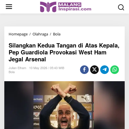
S
k
i
p
t
Homepage
/
Olahraga
/
Bola
S
o
i
c
Silangkan Kedua Tangan di Atas Kepala,
l
o
Pep Guardiola Provokasi West Ham
a
n
Jegal Arsenal
n
t
g
Julian Elham
10 May 2026 / 05:43 WIB
e
Bola
k
n
a
t
n
K
e
d
u
a
T