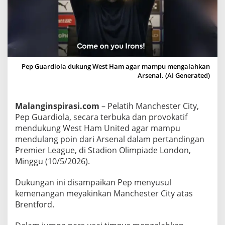
a
n
g
a
n
d
Pep Guardiola dukung West Ham agar mampu mengalahkan
Arsenal. (AI Generated)
i
A
t
Malanginspirasi.com
– Pelatih Manchester City,
a
Pep Guardiola, secara terbuka dan provokatif
s
mendukung West Ham United agar mampu
K
mendulang poin dari Arsenal dalam pertandingan
e
Premier League, di Stadion Olimpiade London,
p
Minggu (10/5/2026).
a
l
Dukungan ini disampaikan Pep menyusul
kemenangan meyakinkan Manchester City atas
a
Brentford.
,
P