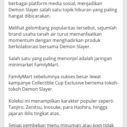
l
berbagai platform media sosial, menjadikan
a
Demon Slayer salah satu topik hiburan yang paling
b
hangat dibicarakan.
o
Melihat gelombang popularitas tersebut, sejumlah
r
brand usaha tanah air turut memanfaatkan
a
momentum dengan menghadirkan produk
s
berkolaborasi bersama Demon Slayer.
i
S
Salah satu yang paling menonjol adalah jaringan
e
minimarket FamilyMart.
r
u
FamilyMart sebelumnya sukses besar lewat
kampanye Collectible Cup Exclusive bertema tokoh-
tokoh Demon Slayer.
Koleksi ini menampilkan karakter populer seperti
Tanjiro, Zenitsu, Inosuke, para Hashira, hingga
jajaran iblis tingkat atas.
Setiap pembelian menu minuman atau kopi tidak