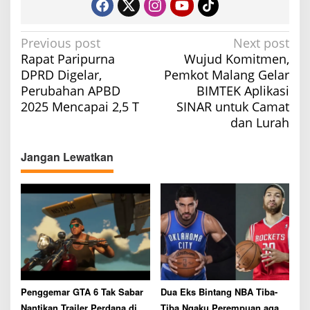
P
Previous post
Next post
Rapat Paripurna
Wujud Komitmen,
o
DPRD Digelar,
Pemkot Malang Gelar
s
Perubahan APBD
BIMTEK Aplikasi
t
2025 Mencapai 2,5 T
SINAR untuk Camat
n
dan Lurah
a
v
Jangan Lewatkan
i
g
a
t
i
o
n
Penggemar GTA 6 Tak Sabar
Dua Eks Bintang NBA Tiba-
Nantikan Trailer Perdana di
Tiba Ngaku Perempuan agar