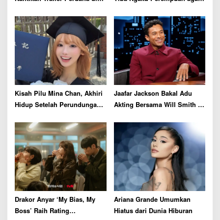
Netflix dan YouTube 27
Bisa Main di WNBA, Guyonan
Agustus Mendatang
atau Serius?
Kisah Pilu Mina Chan, Akhiri
Jaafar Jackson Bakal Adu
Hidup Setelah Perundungan
Akting Bersama Will Smith di
Daring dari Sesama
Film Thriller
Penggemar ENHYPEN
Drakor Anyar ‘My Bias, My
Ariana Grande Umumkan
Boss’ Raih Rating
Hiatus dari Dunia Hiburan