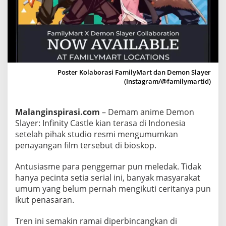
a
m
i
l
y
M
Poster Kolaborasi FamilyMart dan Demon Slayer
a
(Instagram/@familymartid)
r
t
Malanginspirasi.com
– Demam anime Demon
H
Slayer: Infinity Castle kian terasa di Indonesia
a
setelah pihak studio resmi mengumumkan
d
penayangan film tersebut di bioskop.
i
r
Antusiasme para penggemar pun meledak. Tidak
k
hanya pecinta setia serial ini, banyak masyarakat
a
umum yang belum pernah mengikuti ceritanya pun
n
ikut penasaran.
K
o
Tren ini semakin ramai diperbincangkan di