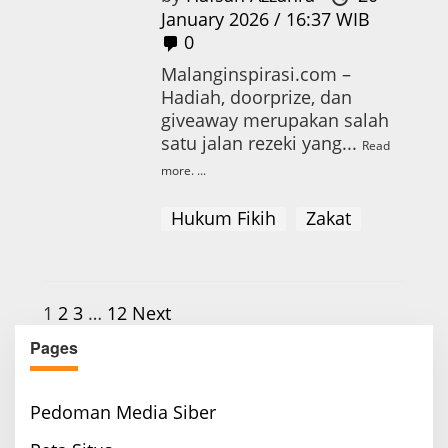
January 2026 / 16:37 WIB
0
Malanginspirasi.com –
Hadiah, doorprize, dan
giveaway merupakan salah
satu jalan rezeki yang...
Read
more.
Hukum Fikih
Zakat
P
1
2
3
…
12
Next
o
Pages
s
t
Pedoman Media Siber
s