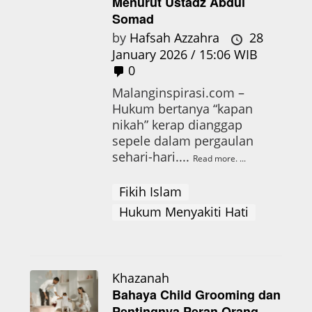
Menurut Ustadz Abdul
Somad
by
Hafsah Azzahra
28
January 2026 / 15:06 WIB
0
Malanginspirasi.com –
Hukum bertanya “kapan
nikah” kerap dianggap
sepele dalam pergaulan
sehari-hari....
Read more.
Fikih Islam
Hukum Menyakiti Hati
Khazanah
Bahaya Child Grooming dan
Pentingnya Peran Orang