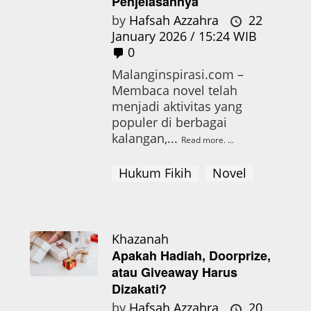
Penjelasannya
by
Hafsah Azzahra
22
January 2026 / 15:24 WIB
0
Malanginspirasi.com –
Membaca novel telah
menjadi aktivitas yang
populer di berbagai
kalangan,...
Read more.
Hukum Fikih
Novel
Khazanah
Apakah Hadiah, Doorprize,
atau Giveaway Harus
Dizakati?
by
Hafsah Azzahra
20