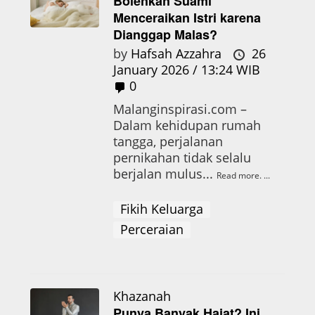
Bolehkah Suami
Menceraikan Istri karena
Dianggap Malas?
by
Hafsah Azzahra
26
January 2026 / 13:24 WIB
0
Malanginspirasi.com –
Dalam kehidupan rumah
tangga, perjalanan
pernikahan tidak selalu
berjalan mulus...
Read more.
Fikih Keluarga
Perceraian
Khazanah
Punya Banyak Hajat? Ini