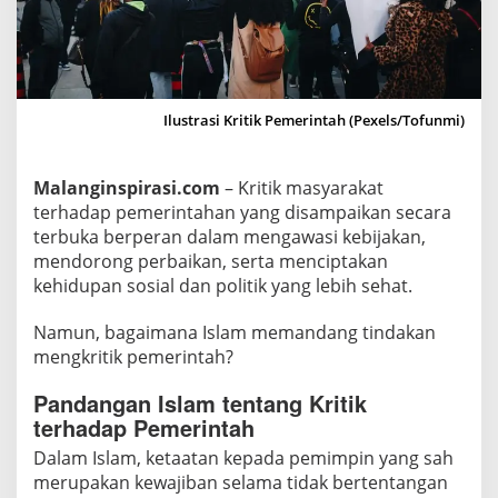
t
i
k
P
e
Ilustrasi Kritik Pemerintah (Pexels/Tofunmi)
m
e
Malanginspirasi.com
– Kritik masyarakat
r
terhadap pemerintahan yang disampaikan secara
i
terbuka berperan dalam mengawasi kebijakan,
n
mendorong perbaikan, serta menciptakan
t
kehidupan sosial dan politik yang lebih sehat.
a
h
Namun, bagaimana Islam memandang tindakan
M
mengkritik pemerintah?
e
Pandangan Islam tentang Kritik
n
terhadap Pemerintah
u
r
Dalam Islam, ketaatan kepada pemimpin yang sah
u
merupakan kewajiban selama tidak bertentangan