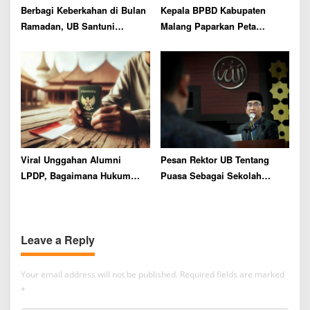
Berbagi Keberkahan di Bulan
Kepala BPBD Kabupaten
Ramadan, UB Santuni
Malang Paparkan Peta
Ratusan Anak Yatim
Bencana di Kajian Ramadan
Muhammadiyah
Viral Unggahan Alumni
Pesan Rektor UB Tentang
LPDP, Bagaimana Hukum
Puasa Sebagai Sekolah
Islam Soal Cinta Tanah Air?
Pengendalian Diri
Leave a Reply
Your email address will not be published.
Required fields are marked
*