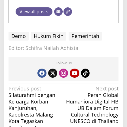
View all posts
Demo
Hukum Fikih
Pemerintah
Editor: Schifra Nailah Abhista
Follow Us
P
Previous post
Next post
Silaturahmi dengan
Peran Global
o
Keluarga Korban
Humaniora Digital FIB
s
Kanjuruhan,
UB Dalam Forum
t
Kapolresta Malang
Cultural Technology
n
Kota Tegaskan
UNESCO di Thailand