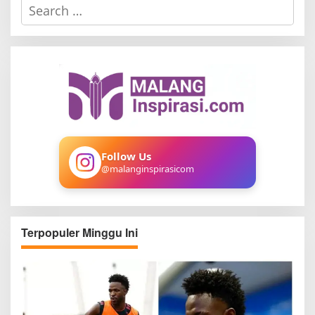
S
e
a
r
c
h
f
o
r
:
Follow Us
@malanginspirasicom
Terpopuler Minggu Ini