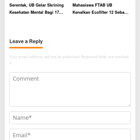
Serentak, UB Gelar Skrining
Mahasiswa FTAB UB
Kesehatan Mental Bagi 17
Kenalkan Ecofilter 12 Sebagai
Ribu Camaba
Pemurni Minyak Jelantah di
Sumbersari
Leave a Reply
Your email address will not be published.
Required fields are marked
*