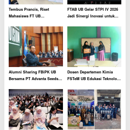
n
Tembus Prancis, Riset
FTAB UB Gelar STPI IV 2026
Mahasiswa FT UB
Jadi Sinergi Inovasi untuk
Kembangkan Jaringan
Pertanian Berkelanjutan
Telekomunikasi Tangguh
Hadapi Perubahan Iklim
Alumni Sharing FBiPK UB
Dosen Departemen Kimia
Bersama PT Advanta Seeds
FSTeM UB Edukasi Teknologi
Indonesia, Siapkan Talenta
Pengolahan Limbah
Pertanian terhadap Tantangan
Sederhana Berbasis
Industri Benih Modern
Adsorben di Pondok
Pesantren Daarul Ukhuwwah
Putri 1 Malang