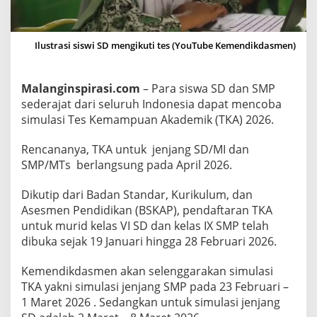
u
n
t
Ilustrasi siswi SD mengikuti tes (YouTube Kemendikdasmen)
u
k
Malanginspirasi.com
– Para siswa SD dan SMP
S
sederajat dari seluruh Indonesia dapat mencoba
i
simulasi Tes Kemampuan Akademik (TKA) 2026.
s
w
Rencananya, TKA untuk jenjang SD/MI dan
a
SMP/MTs berlangsung pada April 2026.
S
D
Dikutip dari Badan Standar, Kurikulum, dan
d
Asesmen Pendidikan (BSKAP), pendaftaran TKA
a
untuk murid kelas VI SD dan kelas IX SMP telah
n
dibuka sejak 19 Januari hingga 28 Februari 2026.
S
Kemendikdasmen akan selenggarakan simulasi
M
TKA yakni simulasi jenjang SMP pada 23 Februari –
P
1 Maret 2026 . Sedangkan untuk simulasi jenjang
S