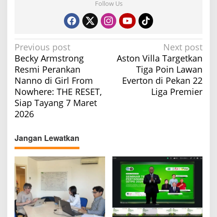
Follow Us
P
Previous post
Next post
Becky Armstrong
Aston Villa Targetkan
o
Resmi Perankan
Tiga Poin Lawan
s
Nanno di Girl From
Everton di Pekan 22
t
Nowhere: THE RESET,
Liga Premier
n
Siap Tayang 7 Maret
a
2026
v
Jangan Lewatkan
i
g
a
t
i
o