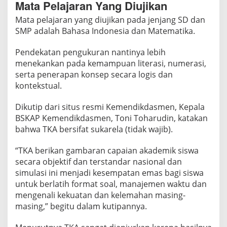
Mata Pelajaran Yang Diujikan
a
Mata pelajaran yang diujikan pada jenjang SD dan
D
SMP adalah Bahasa Indonesia dan Matematika.
i
s
Pendekatan pengukuran nantinya lebih
i
menekankan pada kemampuan literasi, numerasi,
n
serta penerapan konsep secara logis dan
i
kontekstual.
Dikutip dari situs resmi Kemendikdasmen, Kepala
BSKAP Kemendikdasmen, Toni Toharudin, katakan
bahwa TKA bersifat sukarela (tidak wajib).
“TKA berikan gambaran capaian akademik siswa
secara objektif dan terstandar nasional dan
simulasi ini menjadi kesempatan emas bagi siswa
untuk berlatih format soal, manajemen waktu dan
mengenali kekuatan dan kelemahan masing-
masing,” begitu dalam kutipannya.