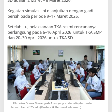
SD adalah 2 Maret – 8 Maret 2026.
u
d
Kegiatan simulasi ini dilanjutkan dengan gladi
a
bersih pada periode 9–17 Maret 2026.
h
D
Setelah itu, pelaksanaan TKA resmi rencananya
i
berlangsung pada 6–16 April 2026 untuk TKA SMP
b
dan 20–30 April 2026 untuk TKA SD.
u
k
a
!
C
e
k
C
a
r
a
TKA untuk Siswa Menengah Atas yang sudah digelar pada
n
November 2025 lalu (Puslapdik Kemendikdasmen)
y