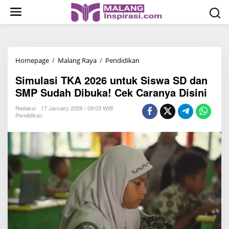
S
k
i
p
t
Homepage
/
Malang Raya
/
Pendidikan
S
o
i
c
Simulasi TKA 2026 untuk Siswa SD dan
m
o
SMP Sudah Dibuka! Cek Caranya Disini
u
n
l
Redaksi
17 January 2026 / 09:03 WIB
t
Pendidikan
a
e
s
n
i
t
T
K
A
2
0
2
6