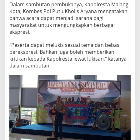
d
Dalam sambutan pembukanya, Kapolresta Malang
i
Kota, Kombes Pol Putu Kholis Aryana mengatakan
r
bahwa acara dapat menjadi sarana bagi
k
masyarakat untuk mengungkapkan berbagai
a
ekspresi.
n
“Peserta dapat melukis sesuai tema dan bebas
K
berekspresi. Bahkan juga boleh memberikan
e
kritikan kepada Kapolresta lewat lukisan,” katanya
b
dalam sambutan.
e
r
s
a
m
a
a
n
P
o
l