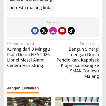
polresta malang kota
Follow Us
P
Previous post
Next post
Kurang dari 3 Minggu
Bangun Sinergi
o
Piala Dunia FIFA 2026,
dengan Dunia
s
Lionel Messi Alami
Pendidikan, Kapolsek
t
Cedera Hamstring
Klojen Sambang ke
n
SMAK Cor Jesu
a
Malang
v
Jangan Lewatkan
i
g
a