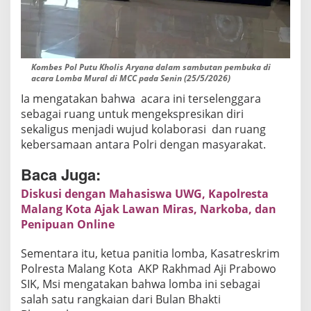
r
i
d
a
Kombes Pol Putu Kholis Aryana dalam sambutan pembuka di
n
acara Lomba Mural di MCC pada Senin (25/5/2026)
M
Ia mengatakan bahwa acara ini terselenggara
a
sebagai ruang untuk mengekspresikan diri
s
sekaligus menjadi wujud kolaborasi dan ruang
y
kebersamaan antara Polri dengan masyarakat.
a
Baca Juga:
r
a
Diskusi dengan Mahasiswa UWG, Kapolresta
k
Malang Kota Ajak Lawan Miras, Narkoba, dan
a
Penipuan Online
t
Sementara itu, ketua panitia lomba, Kasatreskrim
Polresta Malang Kota AKP Rakhmad Aji Prabowo
SIK, Msi mengatakan bahwa lomba ini sebagai
salah satu rangkaian dari Bulan Bhakti