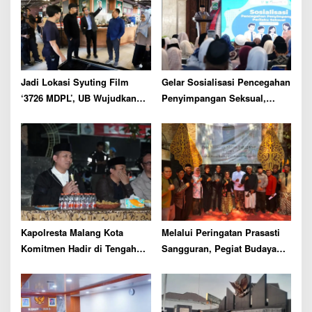
t
i
o
n
Jadi Lokasi Syuting Film
Gelar Sosialisasi Pencegahan
‘3726 MDPL’, UB Wujudkan
Penyimpangan Seksual,
Sinergi Akademik dan
Bupati Malang Siap Bentuk
Industri
Satgas Perlindungan Anak
Kapolresta Malang Kota
Melalui Peringatan Prasasti
Komitmen Hadir di Tengah
Sangguran, Pegiat Budaya
Masyarakat, Serap Aspirasi
Malang Raya Gaungkan
hingga Tingkat Pos Kamling
Semangat Nguri-uri Warisan
Leluhur