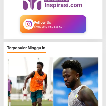
f
o
r
:
Follow Us
@malanginspirasicom
Terpopuler Minggu Ini