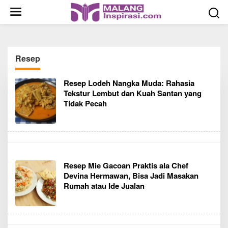
S
k
i
p
t
Resep
o
c
Resep Lodeh Nangka Muda: Rahasia
o
Tekstur Lembut dan Kuah Santan yang
n
Tidak Pecah
t
e
n
t
Resep Mie Gacoan Praktis ala Chef
Devina Hermawan, Bisa Jadi Masakan
Rumah atau Ide Jualan