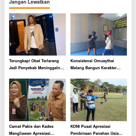
Jangan Lewatkan
g
a
t
i
o
n
Terungkap! Obat Terlarang
Konsistensi Omuaythai
Jadi Penyebab Meninggalnya
Malang Bangun Karakter
Pemain NBA Brandon Clarke
Generasi Muda Lewat Cabor
Muay Thai
Camat Pakis dan Kades
KONI Pusat Apresiasi
Mangliawan Apresiasi
Pembinaan Panahan Usia