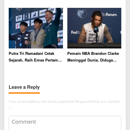
Sekolah Bola Kapi Sraba
Dini di Lawang Archery Club
Malang
Putra Tri Ramadani Cetak
Pemain NBA Brandon Clarke
Sejarah, Raih Emas Pertama
Meninggal Dunia, Diduga
Indonesia di Nomor Lead
Overdosis
World Climbing Series
Prague 2026
Leave a Reply
Your email address will not be published.
Required fields are marked
*