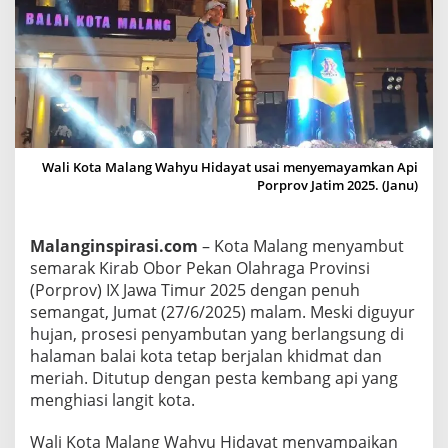
o
v
I
X
J
a
t
Wali Kota Malang Wahyu Hidayat usai menyemayamkan Api
i
Porprov Jatim 2025. (Janu)
m
2
Malanginspirasi.com
– Kota Malang menyambut
0
semarak Kirab Obor Pekan Olahraga Provinsi
2
(Porprov) IX Jawa Timur 2025 dengan penuh
5
semangat, Jumat (27/6/2025) malam. Meski diguyur
D
hujan, prosesi penyambutan yang berlangsung di
i
halaman balai kota tetap berjalan khidmat dan
s
meriah. Ditutup dengan pesta kembang api yang
e
menghiasi langit kota.
m
a
Wali Kota Malang Wahyu Hidayat menyampaikan