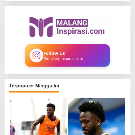
a
r
c
h
f
o
r
:
Follow Us
@malanginspirasicom
Terpopuler Minggu Ini