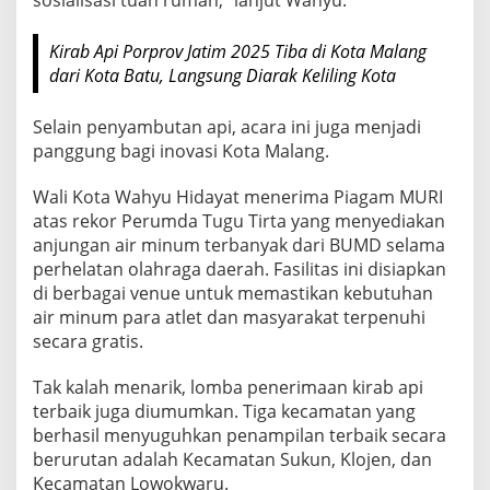
K
o
Kirab Api Porprov Jatim 2025 Tiba di Kota Malang
t
dari Kota Batu, Langsung Diarak Keliling Kota
a
M
Selain penyambutan api, acara ini juga menjadi
a
panggung bagi inovasi Kota Malang.
l
a
Wali Kota Wahyu Hidayat menerima Piagam MURI
atas rekor Perumda Tugu Tirta yang menyediakan
n
anjungan air minum terbanyak dari BUMD selama
g
perhelatan olahraga daerah. Fasilitas ini disiapkan
di berbagai venue untuk memastikan kebutuhan
air minum para atlet dan masyarakat terpenuhi
secara gratis.
Tak kalah menarik, lomba penerimaan kirab api
terbaik juga diumumkan. Tiga kecamatan yang
berhasil menyuguhkan penampilan terbaik secara
berurutan adalah Kecamatan Sukun, Klojen, dan
Kecamatan Lowokwaru.