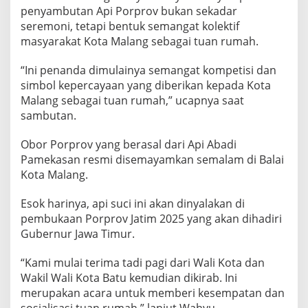
y
penyambutan Api Porprov bukan sekadar
a
seremoni, tetapi bentuk semangat kolektif
m
masyarakat Kota Malang sebagai tuan rumah.
k
a
“Ini penanda dimulainya semangat kompetisi dan
n
simbol kepercayaan yang diberikan kepada Kota
S
Malang sebagai tuan rumah,” ucapnya saat
e
sambutan.
m
Obor Porprov yang berasal dari Api Abadi
a
Pamekasan resmi disemayamkan semalam di Balai
l
Kota Malang.
a
m
Esok harinya, api suci ini akan dinyalakan di
d
pembukaan Porprov Jatim 2025 yang akan dihadiri
i
Gubernur Jawa Timur.
B
a
“Kami mulai terima tadi pagi dari Wali Kota dan
l
Wakil Wali Kota Batu kemudian dikirab. Ini
a
merupakan acara untuk memberi kesempatan dan
i
sosialisasi tuan rumah,” lanjut Wahyu.