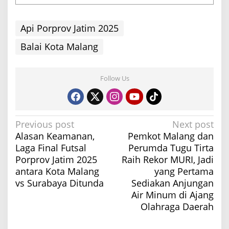
Api Porprov Jatim 2025
Balai Kota Malang
Follow Us
P
Previous post
Next post
Alasan Keamanan,
Pemkot Malang dan
o
Laga Final Futsal
Perumda Tugu Tirta
s
Porprov Jatim 2025
Raih Rekor MURI, Jadi
t
antara Kota Malang
yang Pertama
n
vs Surabaya Ditunda
Sediakan Anjungan
a
Air Minum di Ajang
Olahraga Daerah
v
i