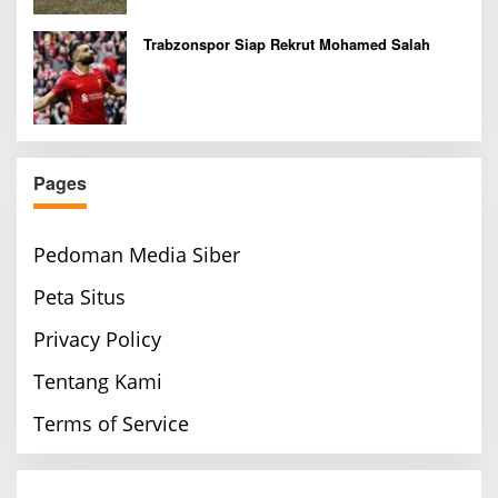
Trabzonspor Siap Rekrut Mohamed Salah
Pages
Pedoman Media Siber
Peta Situs
Privacy Policy
Tentang Kami
Terms of Service