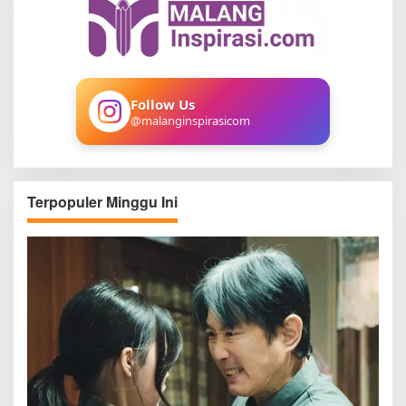
h
f
o
r
:
Follow Us
@malanginspirasicom
Terpopuler Minggu Ini