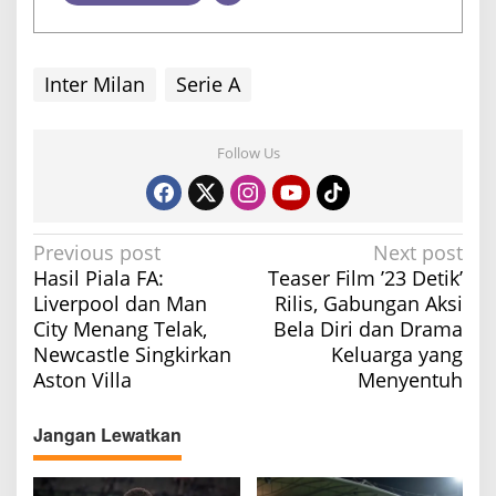
Inter Milan
Serie A
Follow Us
P
Previous post
Next post
Hasil Piala FA:
Teaser Film ’23 Detik’
o
Liverpool dan Man
Rilis, Gabungan Aksi
s
City Menang Telak,
Bela Diri dan Drama
t
Newcastle Singkirkan
Keluarga yang
n
Aston Villa
Menyentuh
a
v
Jangan Lewatkan
i