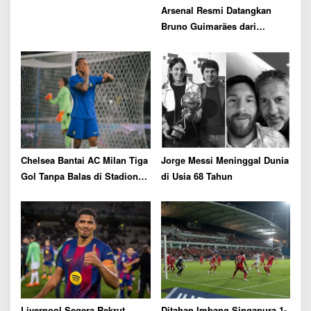
o
dengan Staf UEFA Sama
Arsenal Resmi Datangkan
n
Sekali Tidak Benar
Bruno Guimarães dari
Newcastle dengan Biaya
Rp1,81 Triliun
Chelsea Bantai AC Milan Tiga
Jorge Messi Meninggal Dunia
Gol Tanpa Balas di Stadion
di Usia 68 Tahun
GBK Jakarta
Liverpool Segera Rekrut
Ditahan Imbang Singapura 1-