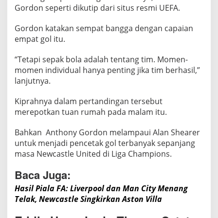
p
Gordon seperti dikutip dari situs resmi UEFA.
a
t
Gordon katakan sempat bangga dengan capaian
G
empat gol itu.
o
l
“Tetapi sepak bola adalah tentang tim. Momen-
momen individual hanya penting jika tim berhasil,”
U
lanjutnya.
n
t
Kiprahnya dalam pertandingan tersebut
u
merepotkan tuan rumah pada malam itu.
k
K
Bahkan Anthony Gordon melampaui Alan Shearer
e
untuk menjadi pencetak gol terbanyak sepanjang
m
masa Newcastle United di Liga Champions.
e
n
Baca Juga:
a
Hasil Piala FA: Liverpool dan Man City Menang
n
Telak, Newcastle Singkirkan Aston Villa
g
a