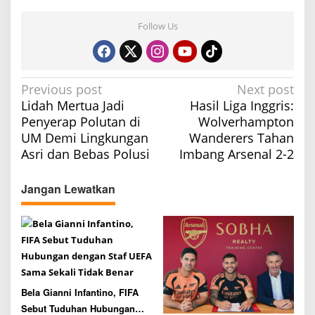
Follow Us
P
Previous post
Next post
Lidah Mertua Jadi
Hasil Liga Inggris:
o
Penyerap Polutan di
Wolverhampton
s
UM Demi Lingkungan
Wanderers Tahan
t
Asri dan Bebas Polusi
Imbang Arsenal 2-2
n
a
Jangan Lewatkan
v
i
g
a
t
Bela Gianni Infantino, FIFA
i
Sebut Tuduhan Hubungan