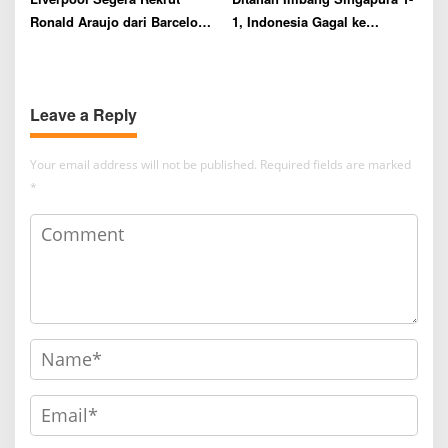
Ronald Araujo dari Barcelona
1, Indonesia Gagal ke
dengan Status Pinjaman
Semifinal Piala AFF 2026
Leave a Reply
Your email address will not be published.
Required fields are marked
*