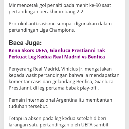
Mir mencetak gol penalti pada menit ke-90 saat
E
pertandingan berakhir imbang 2-2.
l
c
Protokol anti-rasisme sempat digunakan dalam
h
pertandingan Liga Champions.
e
v
Baca Juga:
s
Kena Skors UEFA, Gianluca Prestianni Tak
E
Perkuat Leg Kedua Real Madrid vs Benfica
s
p
Penyerang Real Madrid, Vinicius Jr, mengatakan
a
kepada wasit pertandingan bahwa ia mendapatkan
n
komentar rasis dari gelandang Benfica, Gianluca
y
Prestianni, di leg pertama babak play-off .
o
l
Pemain internasional Argentina itu membantah
tuduhan tersebut.
Tetapi ia absen pada leg kedua setelah diberi
larangan satu pertandingan oleh UEFA sambil