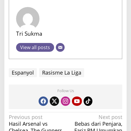
Tri Sukma
View all posts
Espanyol
Rasisme La Liga
Follow Us
P
Previous post
Next post
Hasil Arsenal vs
Bebas dari Penjara,
o
Chelsea, The Gunners
Fariz RM Umumkan