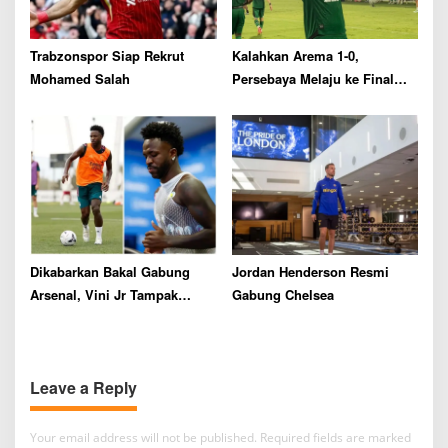
Trabzonspor Siap Rekrut
Kalahkan Arema 1-0,
Mohamed Salah
Persebaya Melaju ke Final
Piala Presiden 2026
Dikabarkan Bakal Gabung
Jordan Henderson Resmi
Arsenal, Vini Jr Tampak
Gabung Chelsea
Kembali Latihan Bersama
Real Madrid
Leave a Reply
Your email address will not be published.
Required fields are marked