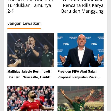
s
Tundukkan Tamunya
Rencana Rilis Karya
t
2-1
Baru dan Manggung
n
a
Jangan Lewatkan
v
i
g
a
t
i
o
Matthias Jaissle Resmi Jadi
Presiden FIFA Akui Salah,
n
Bos Baru Newcastle, Gantikan
Proposal Penjualan Piala
Eddie Howe
Dunia Resmi Dibatalkan