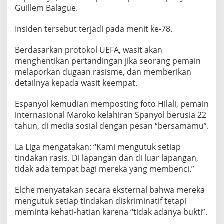
n
Guillem Balague.
S
e
Insiden tersebut terjadi pada menit ke-78.
j
e
Berdasarkan protokol UEFA, wasit akan
n
menghentikan pertandingan jika seorang pemain
melaporkan dugaan rasisme, dan memberikan
a
detailnya kepada wasit keempat.
k
P
Espanyol kemudian memposting foto Hilali, pemain
e
internasional Maroko kelahiran Spanyol berusia 22
r
tahun, di media sosial dengan pesan “bersamamu”.
t
a
La Liga mengatakan: “Kami mengutuk setiap
n
tindakan rasis. Di lapangan dan di luar lapangan,
d
tidak ada tempat bagi mereka yang membenci.”
i
n
Elche menyatakan secara eksternal bahwa mereka
g
mengutuk setiap tindakan diskriminatif tetapi
a
meminta kehati-hatian karena “tidak adanya bukti”.
n