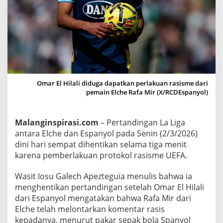
,
W
a
s
i
t
L
Omar El Hilali diduga dapatkan perlakuan rasisme dari
a
pemain Elche Rafa Mir (X/RCDEspanyol)
L
i
Malanginspirasi.com
– Pertandingan La Liga
g
antara Elche dan Espanyol pada Senin (2/3/2026)
a
dini hari sempat dihentikan selama tiga menit
H
karena pemberlakuan protokol rasisme UEFA.
e
n
Wasit Iosu Galech Apezteguia menulis bahwa ia
t
menghentikan pertandingan setelah Omar El Hilali
i
dari Espanyol mengatakan bahwa Rafa Mir dari
k
Elche telah melontarkan komentar rasis
a
kepadanya, menurut pakar sepak bola Spanyol