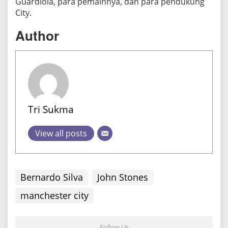
Guardiola, para pemainnya, dan para pendukung
v
City.
a
d
Author
a
n
J
o
h
n
Tri Sukma
S
t
View all posts
o
n
e
s
Bernardo Silva
John Stones
manchester city
Follow Us