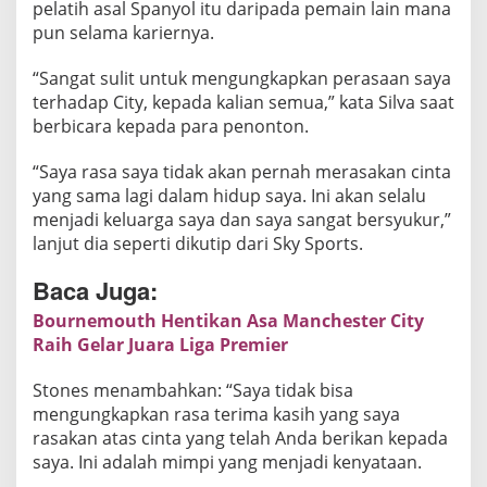
pelatih asal Spanyol itu daripada pemain lain mana
T
pun selama kariernya.
a
k
“Sangat sulit untuk mengungkapkan perasaan saya
H
terhadap City, kepada kalian semua,” kata Silva saat
a
berbicara kepada para penonton.
n
y
“Saya rasa saya tidak akan pernah merasakan cinta
a
yang sama lagi dalam hidup saya. Ini akan selalu
L
menjadi keluarga saya dan saya sangat bersyukur,”
e
lanjut dia seperti dikutip dari Sky Sports.
p
Baca Juga:
a
s
Bournemouth Hentikan Asa Manchester City
M
Raih Gelar Juara Liga Premier
a
Stones menambahkan: “Saya tidak bisa
n
mengungkapkan rasa terima kasih yang saya
a
rasakan atas cinta yang telah Anda berikan kepada
j
saya. Ini adalah mimpi yang menjadi kenyataan.
e