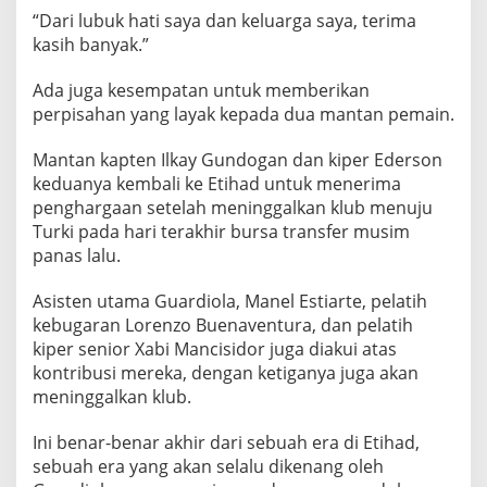
r
“Dari lubuk hati saya dan keluarga saya, terima
T
kasih banyak.”
a
p
Ada juga kesempatan untuk memberikan
i
perpisahan yang layak kepada dua mantan pemain.
J
u
Mantan kapten Ilkay Gundogan dan kiper Ederson
g
keduanya kembali ke Etihad untuk menerima
a
penghargaan setelah meninggalkan klub menuju
B
Turki pada hari terakhir bursa transfer musim
e
panas lalu.
r
Asisten utama Guardiola, Manel Estiarte, pelatih
n
kebugaran Lorenzo Buenaventura, dan pelatih
a
kiper senior Xabi Mancisidor juga diakui atas
r
kontribusi mereka, dengan ketiganya juga akan
d
meninggalkan klub.
o
S
Ini benar-benar akhir dari sebuah era di Etihad,
i
sebuah era yang akan selalu dikenang oleh
l