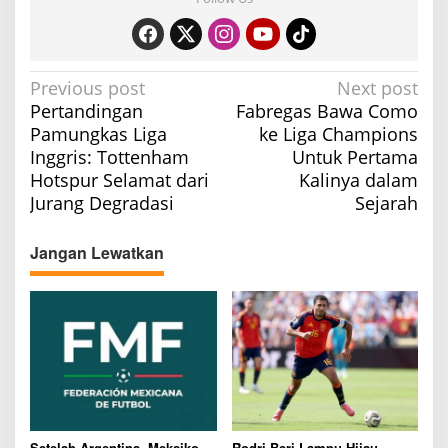
P
Previous post
Next post
Pertandingan
Fabregas Bawa Como
o
Pamungkas Liga
ke Liga Champions
s
Inggris: Tottenham
Untuk Pertama
t
Hotspur Selamat dari
Kalinya dalam
n
Jurang Degradasi
Sejarah
a
v
Jangan Lewatkan
i
g
a
t
i
o
Setelah Argentina, Meksiko
Rodri Beri Lampu Hijau