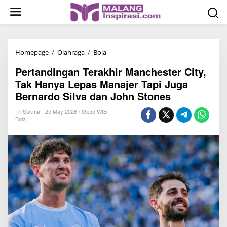
S
k
i
p
t
Homepage
/
Olahraga
/
Bola
P
o
e
Pertandingan Terakhir Manchester City,
c
r
Tak Hanya Lepas Manajer Tapi Juga
o
t
Bernardo Silva dan John Stones
n
a
t
n
Tri Sukma
25 May 2026 / 05:55 WIB
Bola
e
d
n
i
t
n
g
a
n
T
e
r