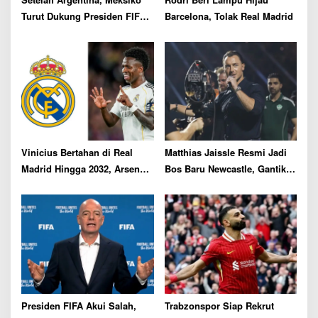
n
Turut Dukung Presiden FIFA
Barcelona, Tolak Real Madrid
Gianni Infantino
Vinicius Bertahan di Real
Matthias Jaissle Resmi Jadi
Madrid Hingga 2032, Arsenal
Bos Baru Newcastle, Gantikan
Gigit Jari
Eddie Howe
Presiden FIFA Akui Salah,
Trabzonspor Siap Rekrut