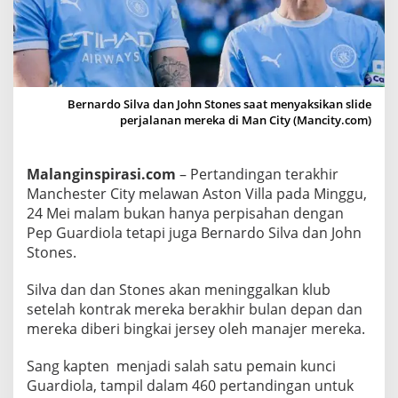
a
k
h
i
r
M
Bernardo Silva dan John Stones saat menyaksikan slide
perjalanan mereka di Man City (Mancity.com)
a
n
c
Malanginspirasi.com
– Pertandingan terakhir
h
Manchester City melawan Aston Villa pada Minggu,
e
24 Mei malam bukan hanya perpisahan dengan
s
Pep Guardiola tetapi juga Bernardo Silva dan John
t
Stones.
e
r
Silva dan dan Stones akan meninggalkan klub
C
setelah kontrak mereka berakhir bulan depan dan
mereka diberi bingkai jersey oleh manajer mereka.
i
t
Sang kapten menjadi salah satu pemain kunci
y
Guardiola, tampil dalam 460 pertandingan untuk
,