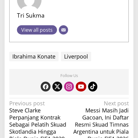
Tri Sukma
View all posts
Ibrahima Konate
Liverpool
Follow Us
P
Previous post
Next post
Steve Clarke
Messi Masih Jadi
o
Perpanjang Kontrak
Gacoan, Ini Daftar
s
Sebagai Pelatih Skuad
Resmi Skuad Timnas
t
Skotlandia Hingga
Argentina untuk Piala