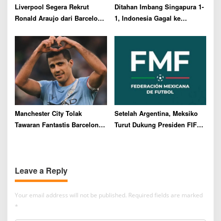
Liverpool Segera Rekrut
Ditahan Imbang Singapura 1-
Ronald Araujo dari Barcelona
1, Indonesia Gagal ke
dengan Status Pinjaman
Semifinal Piala AFF 2026
Manchester City Tolak
Setelah Argentina, Meksiko
Tawaran Fantastis Barcelona
Turut Dukung Presiden FIFA
untuk Rodri
Gianni Infantino
Leave a Reply
Your email address will not be published.
Required fields are marked
*