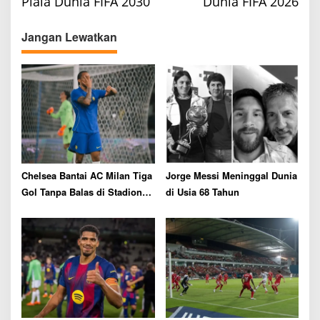
n
Piala Dunia FIFA 2030
Dunia FIFA 2026
a
v
Jangan Lewatkan
i
g
a
t
i
o
n
Chelsea Bantai AC Milan Tiga
Jorge Messi Meninggal Dunia
Gol Tanpa Balas di Stadion
di Usia 68 Tahun
GBK Jakarta