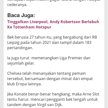
o
cederanya.
o
Baca Juga:
l
,
Tinggalkan Liverpool, Andy Robertson Berlabuh
B
Ke Tottenham Hotspur
a
k
Bek berusia 27 tahun itu, yang bergabung dari RB
a
Leipzig pada tahun 2021 dan tampil dalam 183
pertandingan.
l
G
Ia juga turut memenangkan Liga Premier dan
a
sejumlah gelar.
b
u
Chelsea telah menanyakan tentang pemain
n
tersebut, bersamaan dengan minat dari empat
g
klub Eropa lainnya.
C
h
Jika Konate benar-benar hengkang, maka Arne Slot
e
tentu harus mencari pengganti bek tengah untuk
l
tandem dengan Virgil van Dijk.