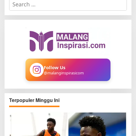
S
e
a
r
c
h
f
o
r
:
Follow Us
@malanginspirasicom
Terpopuler Minggu Ini