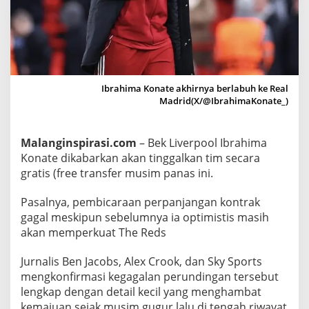
a
k
a
l
T
i
Ibrahima Konate akhirnya berlabuh ke Real
n
Madrid(X/@IbrahimaKonate_)
g
g
Malanginspirasi.com
– Bek Liverpool Ibrahima
a
Konate dikabarkan akan tinggalkan tim secara
l
gratis (free transfer musim panas ini.
k
a
Pasalnya, pembicaraan perpanjangan kontrak
n
gagal meskipun sebelumnya ia optimistis masih
L
akan memperkuat The Reds
i
v
Jurnalis Ben Jacobs, Alex Crook, dan Sky Sports
e
mengkonfirmasi kegagalan perundingan tersebut
r
lengkap dengan detail kecil yang menghambat
p
kemajuan sejak musim gugur lalu di tengah riwayat