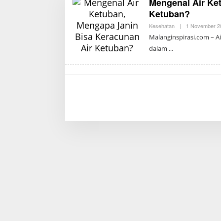
Mengenal Air Ke
Ketuban?
Kesehatan
|
1 November 20
Malanginspirasi.com – A
dalam