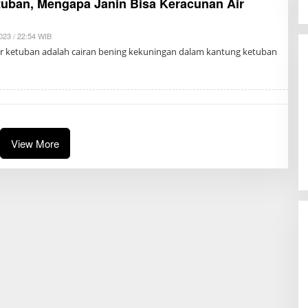
tuban, Mengapa Janin Bisa Keracunan Air
23 / 22:54 WIB
B
Y
ir ketuban adalah cairan bening kekuningan dalam kantung ketuban
A
D
M
I
N
View More