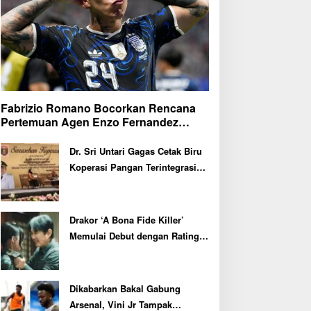
Fabrizio Romano Bocorkan Rencana
Pertemuan Agen Enzo Fernandez
dengan Petinggi Chelsea Pekan Depan
Dr. Sri Untari Gagas Cetak Biru
Koperasi Pangan Terintegrasi
untuk 217 KDMP di Ngawi
Drakor ‘A Bona Fide Killer’
Memulai Debut dengan Rating
Tertinggi
Dikabarkan Bakal Gabung
Arsenal, Vini Jr Tampak