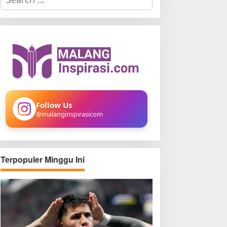
e
a
r
c
h
f
o
r
:
Follow Us
@malanginspirasicom
Terpopuler Minggu Ini