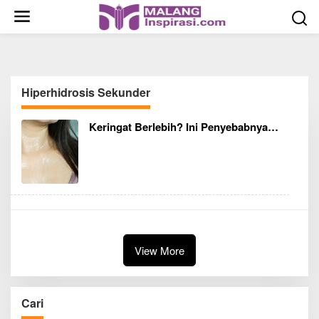
S
k
i
p
t
o
Hiperhidrosis Sekunder
c
o
Keringat Berlebih? Ini Penyebabnya…
n
t
e
n
t
View More
Cari