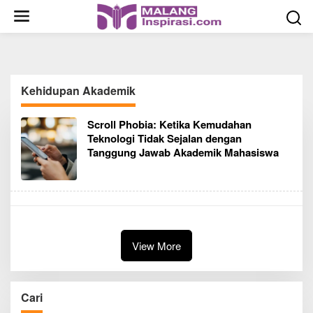
S
k
i
p
t
o
Kehidupan Akademik
c
o
Scroll Phobia: Ketika Kemudahan
n
Teknologi Tidak Sejalan dengan
t
Tanggung Jawab Akademik Mahasiswa
e
n
t
View More
Cari