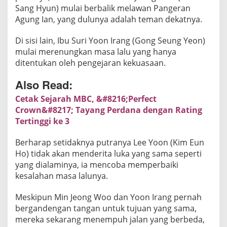
Sang Hyun) mulai berbalik melawan Pangeran
n
Agung Ian, yang dulunya adalah teman dekatnya.
g
M
Di sisi lain, Ibu Suri Yoon Irang (Gong Seung Yeon)
e
mulai merenungkan masa lalu yang hanya
m
ditentukan oleh pengejaran kekuasaan.
b
u
Also Read:
a
Cetak Sejarah MBC, &#8216;Perfect
t
Crown&#8217; Tayang Perdana dengan Rating
P
Tertinggi ke 3
e
n
Berharap setidaknya putranya Lee Yoon (Kim Eun
o
Ho) tidak akan menderita luka yang sama seperti
n
yang dialaminya, ia mencoba memperbaiki
t
kesalahan masa lalunya.
o
n
Meskipun Min Jeong Woo dan Yoon Irang pernah
P
bergandengan tangan untuk tujuan yang sama,
e
mereka sekarang menempuh jalan yang berbeda,