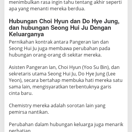
menimbulkan rasa ingin tahu tentang akhir seperti
n
apa yang menanti mereka berdua.
a
s
Hubungan Choi Hyun dan Do Hye Jung,
a
dan hubungan Seong Hui Ju Dengan
r
Keluarganya
a
Pernikahan kontrak antara Pangeran Ian dan
n
Seong Hui Ju juga membawa perubahan pada
hubungan orang-orang di sekitar mereka.
Asisten Pangeran Ian, Choi Hyun (Yoo Su Bin), dan
sekretaris utama Seong Hui Ju, Do Hye Jung (Lee
Yeon), secara bertahap membuka hati mereka satu
sama lain, mengisyaratkan terbentuknya garis
cinta baru.
Chemistry mereka adalah sorotan lain yang
pemirsa nantikan.
Perubahan dalam hubungan keluarga juga menarik
perhatian.