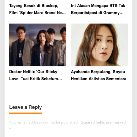
Tayang Besok di Bioskop,
Ini Alasan Mengapa BTS Tak
Film ‘Spider Man: Brand New
Berpartisipasi di Grammy
Day’ Siap Catat Rekor Box
Awards 2027
Office
Drakor Netflix ‘Our Sticky
Ayahanda Berpulang, Soyou
Love’ Tuai Kritik Sebelum
Hentikan Aktivitas Sementara
Tayang
Leave a Reply
Your email address will not be published.
Required fields are marked
*