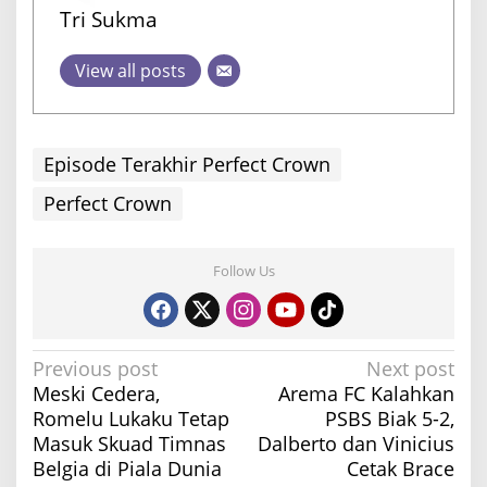
Tri Sukma
View all posts
Episode Terakhir Perfect Crown
Perfect Crown
Follow Us
P
Previous post
Next post
Meski Cedera,
Arema FC Kalahkan
o
Romelu Lukaku Tetap
PSBS Biak 5-2,
s
Masuk Skuad Timnas
Dalberto dan Vinicius
t
Belgia di Piala Dunia
Cetak Brace