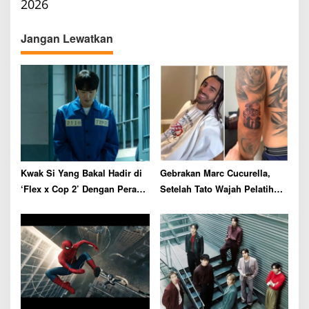
n
2026
a
v
Jangan Lewatkan
i
g
a
t
i
o
n
Kwak Si Yang Bakal Hadir di
Gebrakan Marc Cucurella,
‘Flex x Cop 2’ Dengan Peran
Setelah Tato Wajah Pelatih
Tak Terduga
Spanyol Kini Ganti Gaya
Rambut