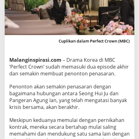
h
i
r
,
I
n
Cuplikan dalam Perfect Crown (MBC)
i
I
Malanginspirasi.com
– Drama Korea di MBC
n
‘Perfect Crown’ sudah memasuki dua episode akhir
t
dan semakin membuat penonton penasaran.
r
i
Penonton akan semakin penasaran dengan
k
bagaimana hubungan antara Seong Hui Ju dan
S
Pangeran Agung Ian, yang telah mengatasi banyak
e
krisis bersama, akan berakhir.
r
u
Meskipun keduanya memulai dengan pernikahan
D
kontrak, mereka secara bertahap mulai saling
memahami dan mendukung satu sama lain dengan
r