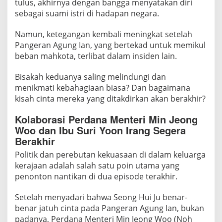
tulus, akhirnya dengan bangga menyatakan diri
a
sebagai suami istri di hadapan negara.
k
o
Namun, ketegangan kembali meningkat setelah
r
Pangeran Agung Ian, yang bertekad untuk memikul
'
beban mahkota, terlibat dalam insiden lain.
P
e
Bisakah keduanya saling melindungi dan
r
menikmati kebahagiaan biasa? Dan bagaimana
f
kisah cinta mereka yang ditakdirkan akan berakhir?
e
c
Kolaborasi Perdana Menteri Min Jeong
Woo dan Ibu Suri Yoon Irang Segera
t
Berakhir
C
r
Politik dan perebutan kekuasaan di dalam keluarga
o
kerajaan adalah salah satu poin utama yang
w
penonton nantikan di dua episode terakhir.
n
'
Setelah menyadari bahwa Seong Hui Ju benar-
benar jatuh cinta pada Pangeran Agung Ian, bukan
y
padanya, Perdana Menteri Min Jeong Woo (Noh
a