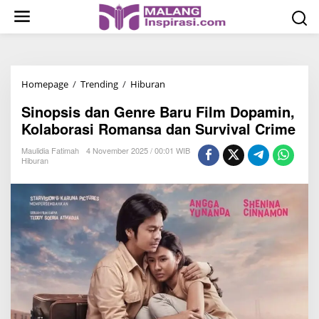
S
k
i
p
t
Homepage
/
Trending
/
Hiburan
S
o
i
c
Sinopsis dan Genre Baru Film Dopamin,
n
o
Kolaborasi Romansa dan Survival Crime
o
n
p
Maulidia Fatimah
4 November 2025 / 00:01 WIB
t
Hiburan
s
e
i
n
s
t
d
a
n
G
e
n
r