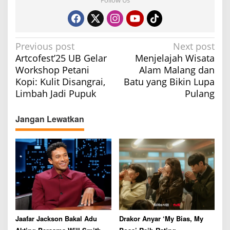
P
Previous post
Next post
Artcofest’25 UB Gelar
Menjelajah Wisata
o
Workshop Petani
Alam Malang dan
s
Kopi: Kulit Disangrai,
Batu yang Bikin Lupa
t
Limbah Jadi Pupuk
Pulang
n
a
Jangan Lewatkan
v
i
g
a
t
i
o
Jaafar Jackson Bakal Adu
Drakor Anyar ‘My Bias, My