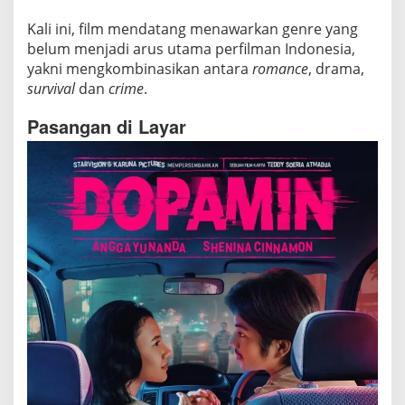
l
a
Kali ini, film mendatang menawarkan genre yang
b
belum menjadi arus utama perfilman Indonesia,
o
yakni mengkombinasikan antara
romance
, drama,
survival
dan
crime
.
r
a
Pasangan di Layar
s
i
R
o
m
a
n
s
a
d
a
n
S
u