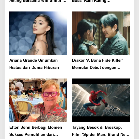
n
Akting Bersama Will Smith di
Boss’ Raih Rating
Film Thriller
Menjanjikan di Episode
Perdana
Ariana Grande Umumkan
Drakor ‘A Bona Fide Killer’
Hiatus dari Dunia Hiburan
Memulai Debut dengan
Rating Tertinggi
Elton John Berbagi Momen
Tayang Besok di Bioskop,
Sukses Pemulihan dari
Film ‘Spider Man: Brand New