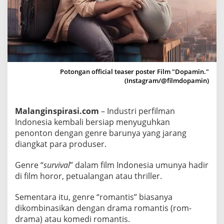
e
B
a
r
u
F
Potongan official teaser poster Film "Dopamin."
i
(Instagram/@filmdopamin)
l
m
Malanginspirasi.com
– Industri perfilman
D
Indonesia kembali bersiap menyuguhkan
o
penonton dengan genre barunya yang jarang
p
diangkat para produser.
a
m
Genre “
survival
” dalam film Indonesia umunya hadir
i
di film horor, petualangan atau thriller.
n
,
Sementara itu, genre “romantis” biasanya
K
dikombinasikan dengan drama romantis (rom-
o
drama) atau komedi romantis.