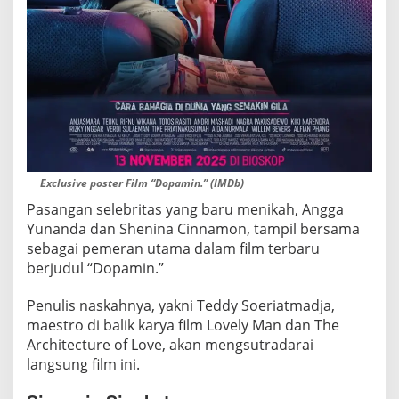
r
v
i
v
a
l
C
r
i
Exclusive poster Film “Dopamin.” (IMDb)
m
Pasangan selebritas yang baru menikah, Angga
e
Yunanda dan Shenina Cinnamon, tampil bersama
sebagai pemeran utama dalam film terbaru
berjudul “Dopamin.”
Penulis naskahnya, yakni Teddy Soeriatmadja,
maestro di balik karya film Lovely Man dan The
Architecture of Love, akan mengsutradarai
langsung film ini.