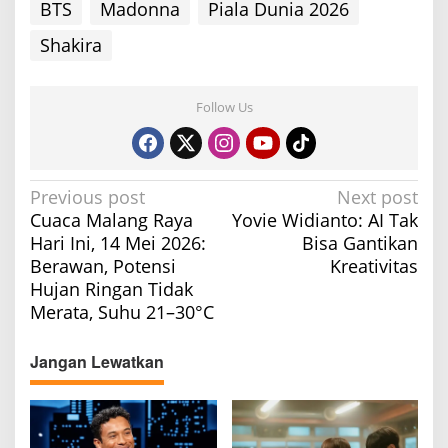
BTS
Madonna
Piala Dunia 2026
Shakira
Follow Us
P
Previous post
Next post
Cuaca Malang Raya
Yovie Widianto: AI Tak
o
Hari Ini, 14 Mei 2026:
Bisa Gantikan
s
Berawan, Potensi
Kreativitas
t
Hujan Ringan Tidak
n
Merata, Suhu 21–30°C
a
v
Jangan Lewatkan
i
g