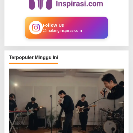
f
o
r
:
Follow Us
@malanginspirasicom
Terpopuler Minggu Ini