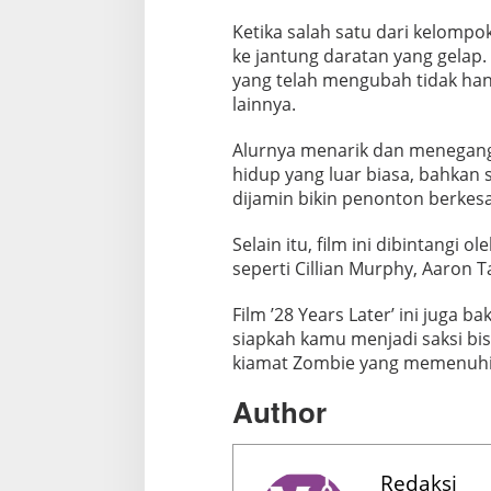
e
n
Ketika salah satu dari kelompo
ke jantung daratan yang gelap.
c
yang telah mengubah tidak hany
i
lainnya.
l
Alurnya menarik dan menegang
hidup yang luar biasa, bahkan 
dijamin bikin penonton berkes
Selain itu, film ini dibintangi
seperti Cillian Murphy, Aaron 
Film ’28 Years Later’ ini juga b
siapkah kamu menjadi saksi bi
kiamat Zombie yang memenuhi 
Author
Redaksi