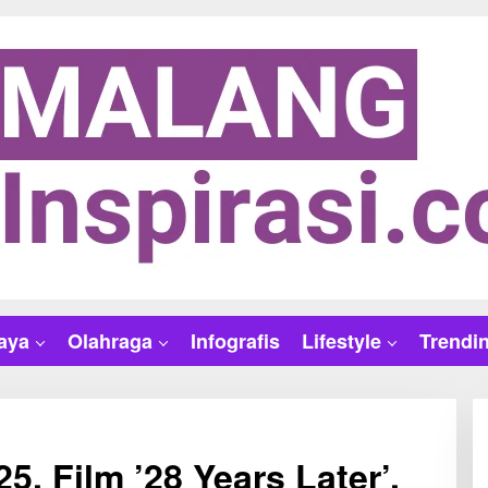
aya
Olahraga
Infografis
Lifestyle
Trendi
5, Film ’28 Years Later’,