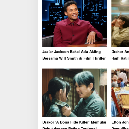
v
i
g
a
t
i
o
Jaafar Jackson Bakal Adu Akting
Drakor An
n
Bersama Will Smith di Film Thriller
Raih Rati
Perdana
Drakor ‘A Bona Fide Killer’ Memulai
Elton Jo
Debut dengan Rating Tertinggi
Pemuliha