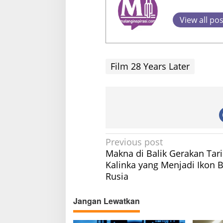
View all po
Film 28 Years Later
P
Previous post
Makna di Balik Gerakan Tar
o
Kalinka yang Menjadi Ikon 
s
Rusia
t
n
Jangan Lewatkan
a