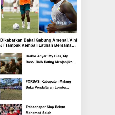
Dikabarkan Bakal Gabung Arsenal, Vini
Jr Tampak Kembali Latihan Bersama
Real Madrid
Drakor Anyar ‘My Bias, My
Boss’ Raih Rating Menjanjikan
di Episode Perdana
FORBASI Kabupaten Malang
Buka Pendaftaran Lomba
Olahraga Baris Berbaris Bupati
Cup 2026
Trabzonspor Siap Rekrut
Mohamed Salah