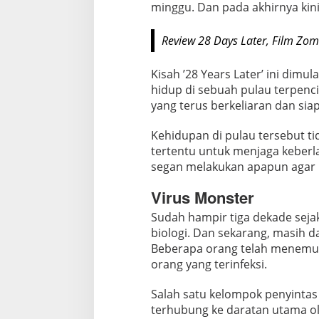
minggu. Dan pada akhirnya kin
r
Z
Review 28 Days Later, Film Zom
o
m
Kisah ’28 Years Later’ ini dimu
b
hidup di sebuah pulau terpenc
i
yang terus berkeliaran dan si
e
d
Kehidupan di pulau tersebut ti
a
tertentu untuk menjaga keber
n
segan melakukan apapun agar 
P
u
Virus Monster
l
Sudah hampir tiga dekade sejak
a
biologi. Dan sekarang, masih 
u
Beberapa orang telah menemuk
T
orang yang terinfeksi.
e
r
Salah satu kelompok penyintas 
p
terhubung ke daratan utama oleh