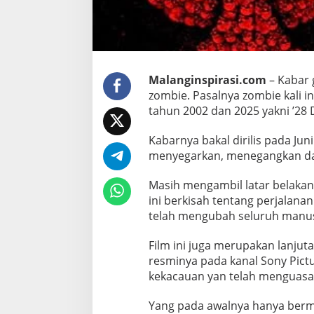
m
’
2
8
Y
Malanginspirasi.com
– Kabar 
e
zombie. Pasalnya zombie kali in
a
tahun 2002 dan 2025 yakni ’28 D
r
s
Kabarnya bakal dirilis pada Ju
L
menyegarkan, menegangkan dan
a
t
Masih mengambil latar belakang
e
ini berkisah tentang perjalana
r
telah mengubah seluruh manus
'
,
Film ini juga merupakan lanjuta
resminya pada kanal Sony Pict
T
kekacauan yan telah menguasai
e
r
Yang pada awalnya hanya berm
o