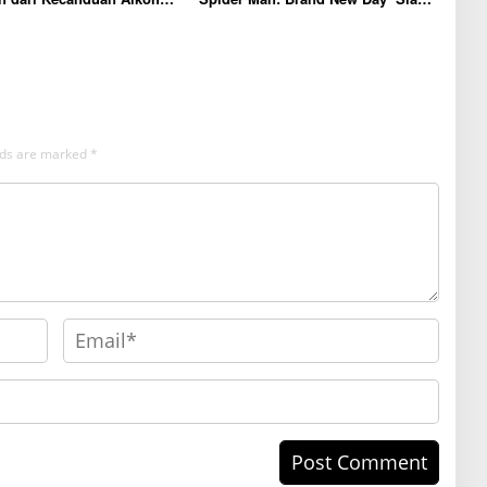
6 Tahun
Catat Rekor Box Office
elds are marked
*