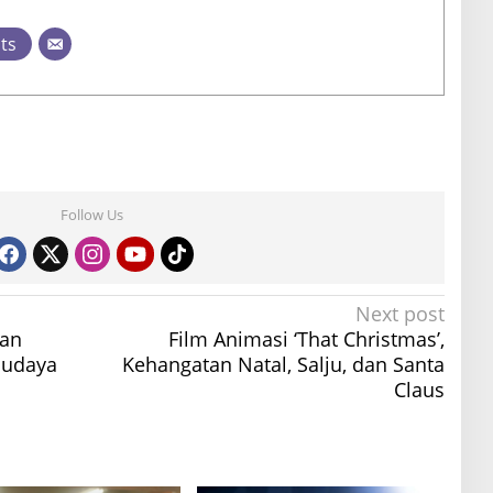
sts
Follow Us
Next post
ian
Film Animasi ‘That Christmas’,
Budaya
Kehangatan Natal, Salju, dan Santa
Claus