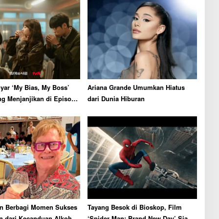
yar ‘My Bias, My Boss’
Ariana Grande Umumkan Hiatus
ng Menjanjikan di Episode
dari Dunia Hiburan
hn Berbagi Momen Sukses
Tayang Besok di Bioskop, Film
n dari Kecanduan Alkohol
‘Spider Man: Brand New Day’ Siap