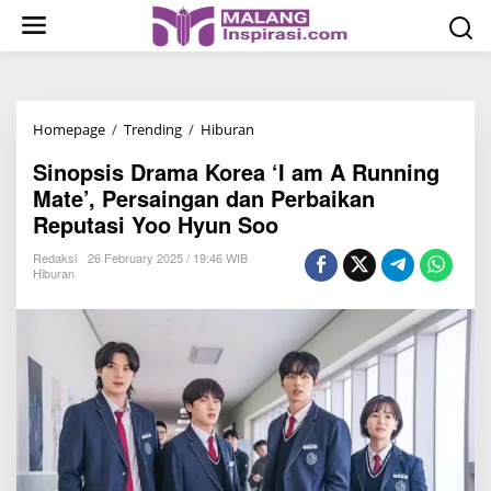
S
k
i
p
t
Homepage
/
Trending
/
Hiburan
S
o
i
c
Sinopsis Drama Korea ‘I am A Running
n
o
Mate’, Persaingan dan Perbaikan
o
n
Reputasi Yoo Hyun Soo
p
t
s
Redaksi
26 February 2025 / 19:46 WIB
e
Hiburan
i
n
s
t
D
r
a
m
a
K
o