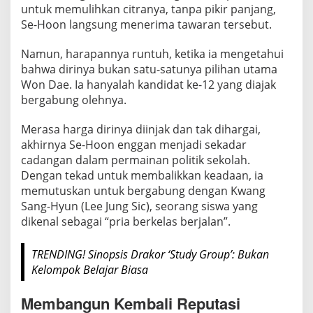
untuk memulihkan citranya, tanpa pikir panjang,
i
Se-Hoon langsung menerima tawaran tersebut.
k
a
Namun, harapannya runtuh, ketika ia mengetahui
n
bahwa dirinya bukan satu-satunya pilihan utama
R
Won Dae. Ia hanyalah kandidat ke-12 yang diajak
e
bergabung olehnya.
p
u
Merasa harga dirinya diinjak dan tak dihargai,
t
akhirnya Se-Hoon enggan menjadi sekadar
a
cadangan dalam permainan politik sekolah.
s
Dengan tekad untuk membalikkan keadaan, ia
i
memutuskan untuk bergabung dengan Kwang
Y
Sang-Hyun (Lee Jung Sic), seorang siswa yang
dikenal sebagai “pria berkelas berjalan”.
o
o
H
TRENDING! Sinopsis Drakor ‘Study Group’: Bukan
Kelompok Belajar Biasa
y
u
Membangun Kembali Reputasi
n