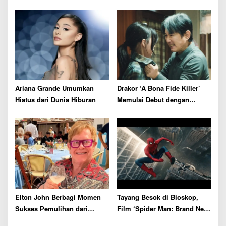
Film Thriller
Menjanjikan di Episode
Perdana
Ariana Grande Umumkan
Drakor ‘A Bona Fide Killer’
Hiatus dari Dunia Hiburan
Memulai Debut dengan
Rating Tertinggi
Elton John Berbagi Momen
Tayang Besok di Bioskop,
Sukses Pemulihan dari
Film ‘Spider Man: Brand New
Kecanduan Alkohol Selama
Day’ Siap Catat Rekor Box