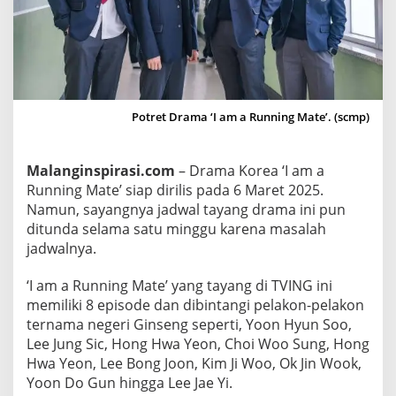
r
e
a
‘
I
a
Potret Drama ‘I am a Running Mate’. (scmp)
m
A
Malanginspirasi.com
– Drama Korea ‘I am a
R
Running Mate’ siap dirilis pada 6 Maret 2025.
u
Namun, sayangnya jadwal tayang drama ini pun
n
ditunda selama satu minggu karena masalah
n
jadwalnya.
i
n
‘I am a Running Mate’ yang tayang di TVING ini
g
memiliki 8 episode dan dibintangi pelakon-pelakon
M
ternama negeri Ginseng seperti, Yoon Hyun Soo,
a
Lee Jung Sic, Hong Hwa Yeon, Choi Woo Sung, Hong
t
Hwa Yeon, Lee Bong Joon, Kim Ji Woo, Ok Jin Wook,
e
Yoon Do Gun hingga Lee Jae Yi.