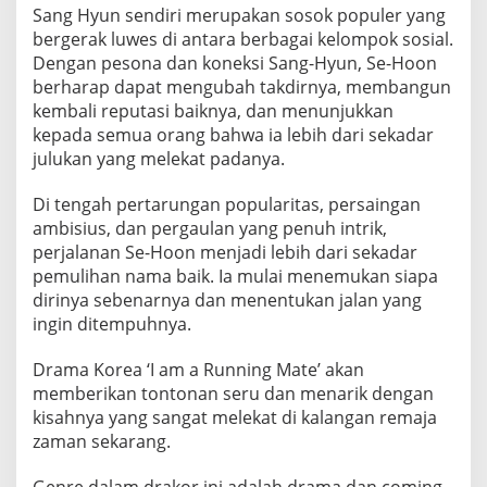
S
Sang Hyun sendiri merupakan sosok populer yang
o
bergerak luwes di antara berbagai kelompok sosial.
o
Dengan pesona dan koneksi Sang-Hyun, Se-Hoon
berharap dapat mengubah takdirnya, membangun
kembali reputasi baiknya, dan menunjukkan
kepada semua orang bahwa ia lebih dari sekadar
julukan yang melekat padanya.
Di tengah pertarungan popularitas, persaingan
ambisius, dan pergaulan yang penuh intrik,
perjalanan Se-Hoon menjadi lebih dari sekadar
pemulihan nama baik. Ia mulai menemukan siapa
dirinya sebenarnya dan menentukan jalan yang
ingin ditempuhnya.
Drama Korea ‘I am a Running Mate’ akan
memberikan tontonan seru dan menarik dengan
kisahnya yang sangat melekat di kalangan remaja
zaman sekarang.
Genre dalam drakor ini adalah drama dan coming