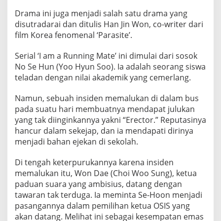
’
Drama ini juga menjadi salah satu drama yang
,
disutradarai dan ditulis Han Jin Won, co-writer dari
P
film Korea fenomenal ‘Parasite’.
e
r
Serial ‘I am a Running Mate’ ini dimulai dari sosok
s
No Se Hun (Yoo Hyun Soo). Ia adalah seorang siswa
a
teladan dengan nilai akademik yang cemerlang.
i
n
Namun, sebuah insiden memalukan di dalam bus
g
pada suatu hari membuatnya mendapat julukan
a
yang tak diinginkannya yakni “Erector.” Reputasinya
n
hancur dalam sekejap, dan ia mendapati dirinya
d
menjadi bahan ejekan di sekolah.
a
n
Di tengah keterpurukannya karena insiden
memalukan itu, Won Dae (Choi Woo Sung), ketua
P
paduan suara yang ambisius, datang dengan
e
tawaran tak terduga. Ia meminta Se-Hoon menjadi
r
pasangannya dalam pemilihan ketua OSIS yang
b
akan datang. Melihat ini sebagai kesempatan emas
a