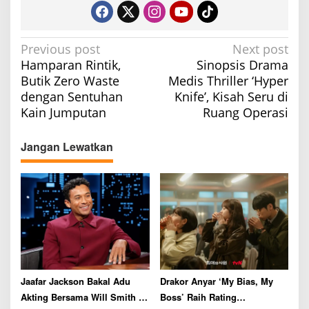
P
Previous post
Next post
Hamparan Rintik,
Sinopsis Drama
o
Butik Zero Waste
Medis Thriller ‘Hyper
s
dengan Sentuhan
Knife’, Kisah Seru di
t
Kain Jumputan
Ruang Operasi
n
a
Jangan Lewatkan
v
i
g
a
t
i
o
Jaafar Jackson Bakal Adu
Drakor Anyar ‘My Bias, My
n
Akting Bersama Will Smith di
Boss’ Raih Rating