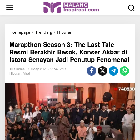
S
k
i
p
t
Homepage
/
Trending
/
Hiburan
M
o
a
Marapthon Season 3: The Last Tale
c
r
Resmi Berakhir Besok, Konser Akbar di
o
a
Istora Senayan Jadi Penutup Fenomenal
n
p
t
t
Tri Sukma
19 May 2026 / 21:47 WIB
Hiburan
,
Viral
e
h
n
o
t
n
S
e
a
s
o
n