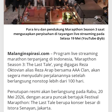
3
:
T
h
e
L
Para kru dan pendukung Marapthon Season 3 saat
mengucapkan perpisahan di tayangan live streaming pada
a
Selasa 19 Mei (YouTube @yb)
s
t
T
Malanginspirasi.com
– Program live streaming
a
marathon terpanjang di Indonesia, ‘Marapthon
l
Season 3: The Last Tale’, yang digagas Reza
e
Oktovian alias Reza Arap bersama AAA Clan, akan
R
segera menyudahi perjalanannya setelah
berlangsung nonstop lebih dari 100 hari.
e
s
Penutupan resmi akan berlangsung pada Rabu, 20
m
Mei 2026, dengan acara puncak bertajuk Festival
i
Marapthon: The Last Tale berupa konser besar di
B
Istora Senayan, Jakarta.
e