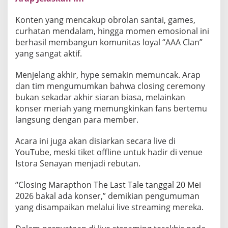
k
b
Konten yang mencakup obrolan santai, games,
a
curhatan mendalam, hingga momen emosional ini
r
berhasil membangun komunitas loyal “AAA Clan”
d
yang sangat aktif.
i
I
Menjelang akhir, hype semakin memuncak. Arap
s
dan tim mengumumkan bahwa closing ceremony
t
bukan sekadar akhir siaran biasa, melainkan
o
konser meriah yang memungkinkan fans bertemu
r
langsung dengan para member.
a
Acara ini juga akan disiarkan secara live di
S
YouTube, meski tiket offline untuk hadir di venue
e
Istora Senayan menjadi rebutan.
n
a
“Closing Marapthon The Last Tale tanggal 20 Mei
y
2026 bakal ada konser,” demikian pengumuman
a
yang disampaikan melalui live streaming mereka.
n
J