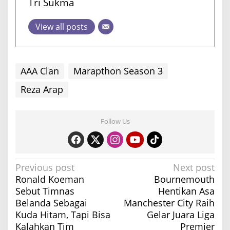
Tri Sukma
View all posts
AAA Clan
Marapthon Season 3
Reza Arap
Follow Us
P
Previous post
Next post
Ronald Koeman
Bournemouth
o
Sebut Timnas
Hentikan Asa
s
Belanda Sebagai
Manchester City Raih
t
Kuda Hitam, Tapi Bisa
Gelar Juara Liga
n
Kalahkan Tim
Premier