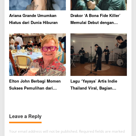
Ariana Grande Umumkan
Drakor ‘A Bona Fide Killer’
Hiatus dari Dunia Hiburan
Memulai Debut dengan
Rating Tertinggi
Elton John Berbagi Momen
Lagu ‘Yayaya’ Artis Indie
Sukses Pemulihan dari
Thailand Viral, Bagian
Kecanduan Alkohol Selama
Tengah Bikin Netizen
36 Tahun
Bingung dan Ngakak
Leave a Reply
Your email address will not be published.
Required fields are marked