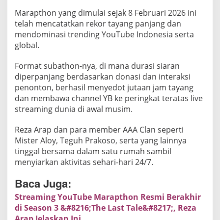
r
Marapthon yang dimulai sejak 8 Februari 2026 ini
a
telah mencatatkan rekor tayang panjang dan
k
mendominasi trending YouTube Indonesia serta
h
global.
i
r
Format subathon-nya, di mana durasi siaran
B
diperpanjang berdasarkan donasi dan interaksi
e
penonton, berhasil menyedot jutaan jam tayang
s
dan membawa channel YB ke peringkat teratas live
o
streaming dunia di awal musim.
k
Reza Arap dan para member AAA Clan seperti
,
Mister Aloy, Teguh Prakoso, serta yang lainnya
K
tinggal bersama dalam satu rumah sambil
o
menyiarkan aktivitas sehari-hari 24/7.
n
s
Baca Juga:
e
Streaming YouTube Marapthon Resmi Berakhir
r
di Season 3 &#8216;The Last Tale&#8217;, Reza
A
Arap Jelaskan Ini