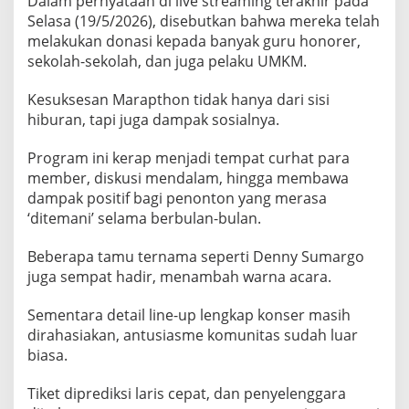
Dalam pernyataan di live streaming terakhir pada
a
Selasa (19/5/2026), disebutkan bahwa mereka telah
d
melakukan donasi kepada banyak guru honorer,
i
sekolah-sekolah, dan juga pelaku UMKM.
P
e
Kesuksesan Marapthon tidak hanya dari sisi
n
hiburan, tapi juga dampak sosialnya.
u
Program ini kerap menjadi tempat curhat para
t
member, diskusi mendalam, hingga membawa
u
dampak positif bagi penonton yang merasa
p
‘ditemani’ selama berbulan-bulan.
F
e
Beberapa tamu ternama seperti Denny Sumargo
n
juga sempat hadir, menambah warna acara.
o
m
Sementara detail line-up lengkap konser masih
e
dirahasiakan, antusiasme komunitas sudah luar
n
biasa.
a
l
Tiket diprediksi laris cepat, dan penyelenggara