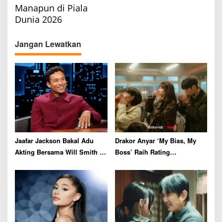
a
Manapun di Piala
Dunia 2026
v
i
Jangan Lewatkan
g
a
t
i
o
n
Jaafar Jackson Bakal Adu
Drakor Anyar ‘My Bias, My
Akting Bersama Will Smith di
Boss’ Raih Rating
Film Thriller
Menjanjikan di Episode
Perdana