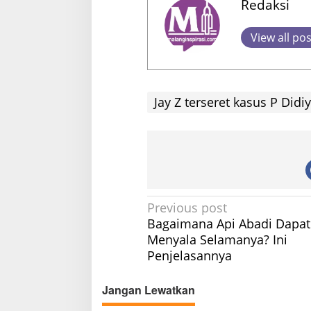
Redaksi
View all po
Jay Z terseret kasus P Didiy
P
Previous post
Bagaimana Api Abadi Dapat
o
Menyala Selamanya? Ini
s
Penjelasannya
t
n
Jangan Lewatkan
a