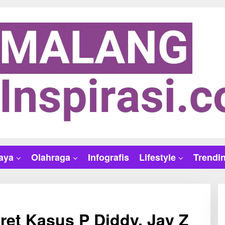
aya
Olahraga
Infografis
Lifestyle
Trendi
ret Kasus P Diddy, Jay Z