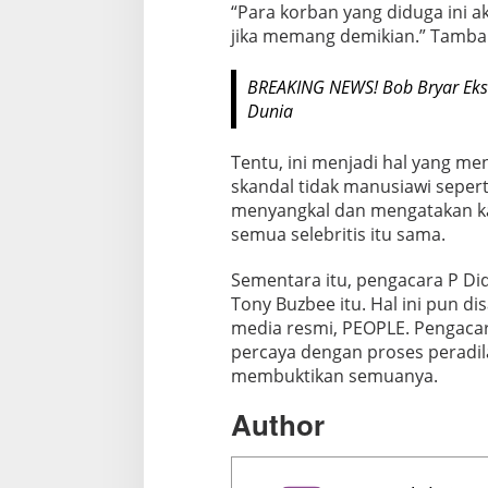
e
“Para korban yang diduga ini 
j
jika memang demikian.” Tambah
a
m
BREAKING NEWS! Bob Bryar Ek
Dunia
Tentu, ini menjadi hal yang me
skandal tidak manusiawi seperti
menyangkal dan mengatakan ka
semua selebritis itu sama.
Sementara itu, pengacara P D
Tony Buzbee itu. Hal ini pun 
media resmi, PEOPLE. Pengaca
percaya dengan proses peradi
membuktikan semuanya.
Author