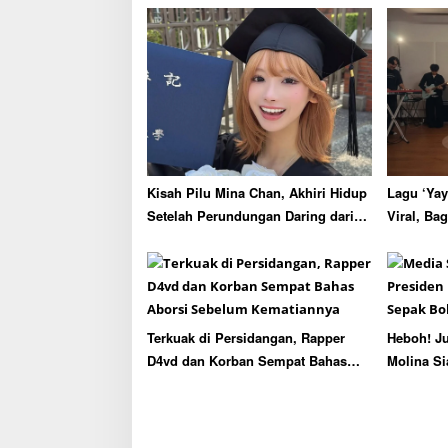
v
i
g
a
t
i
o
Kisah Pilu Mina Chan, Akhiri Hidup
Lagu ‘Yay
n
Setelah Perundungan Daring dari
Viral, Ba
Sesama Penggemar ENHYPEN
Bingung 
Terkuak di Persidangan, Rapper
Heboh! Ju
D4vd dan Korban Sempat Bahas
Molina Si
Aborsi Sebelum Kematiannya
Mafia Sep