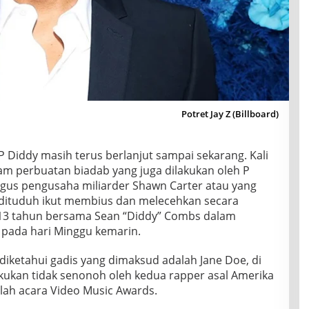
Potret Jay Z (Billboard)
P Diddy masih terus berlanjut sampai sekarang. Kali
alam perbuatan biadab yang juga dilakukan oleh P
ligus pengusaha miliarder Shawn Carter atau yang
 dituduh ikut membius dan melecehkan secara
 13 tahun bersama Sean “Diddy” Combs dalam
 pada hari Minggu kemarin.
diketahui gadis yang dimaksud adalah Jane Doe, di
kukan tidak senonoh oleh kedua rapper asal Amerika
elah acara Video Music Awards.