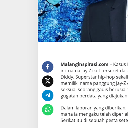
u
s
P
D
i
d
d
y
,
J
Malanginspirasi.com
– Kasus 
a
ini, nama Jay Z ikut terseret d
y
Diddy. Superstar hip-hop seka
Z
memiliki nama panggung Jay-Z
B
seksual seorang gadis berusia
a
gugatan perdata yang diajukan
n
t
Dalam laporan yang diberikan, 
a
mana ia mengaku telah diperla
h
Serikat itu di sebuah pesta set
d