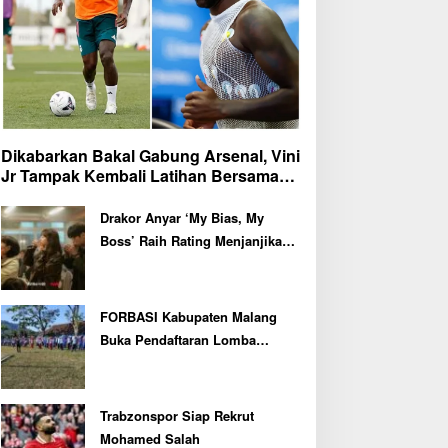
Dikabarkan Bakal Gabung Arsenal, Vini
Jr Tampak Kembali Latihan Bersama
Real Madrid
Drakor Anyar ‘My Bias, My
Boss’ Raih Rating Menjanjikan
di Episode Perdana
FORBASI Kabupaten Malang
Buka Pendaftaran Lomba
Olahraga Baris Berbaris Bupati
Cup 2026
Trabzonspor Siap Rekrut
Mohamed Salah