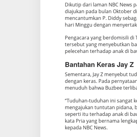
Dikutip dari laman NBC News p
a
diajukan pada bulan Oktober di
n
mencantumkan P. Diddy sebaga
A
hari Minggu dengan menyertak
n
g
Pengacara yang berdomisili di
g
tersebut yang menyebutkan b
a
pelecehan terhadap anak di b
p
T
Bantahan Keras Jay Z
u
Sementara, Jay Z menyebut tu
d
dengan keras. Pada pernyataa
u
menuduh bahwa Buzbee terlibat 
h
a
“Tuduhan-tuduhan ini sangat 
n
mengajukan tuntutan pidana, b
I
seperti itu terhadap anak di b
n
kata Pria yang bernama lengka
i
kepada NBC News.
K