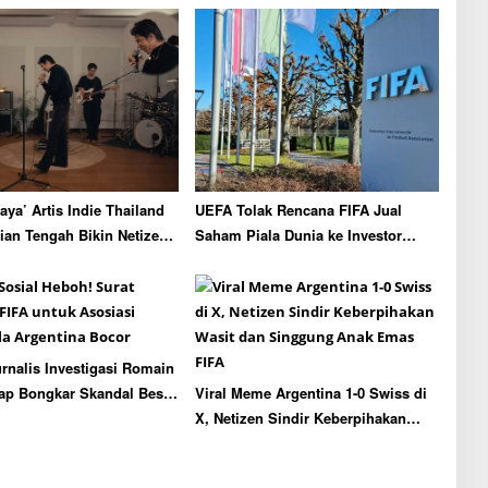
aya’ Artis Indie Thailand
UEFA Tolak Rencana FIFA Jual
gian Tengah Bikin Netizen
Saham Piala Dunia ke Investor
dan Ngakak
Swasta, Tuding Sudah Melewati
Batas
rnalis Investigasi Romain
ap Bongkar Skandal Besar
Viral Meme Argentina 1-0 Swiss di
ak Bola Argentina
X, Netizen Sindir Keberpihakan
Wasit dan Singgung Anak Emas
FIFA