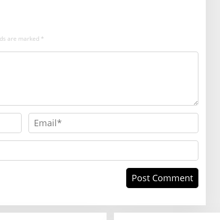
elds are marked
*