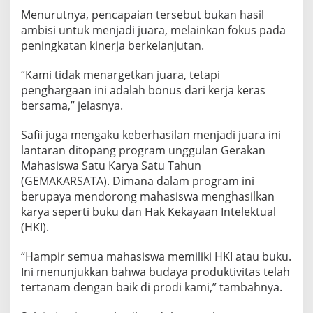
t
Menurutnya, pencapaian tersebut bukan hasil
a
ambisi untuk menjadi juara, melainkan fokus pada
k
peningkatan kinerja berkelanjutan.
a
a
“Kami tidak menargetkan juara, tetapi
n
penghargaan ini adalah bonus dari kerja keras
U
bersama,” jelasnya.
M
R
Safii juga mengaku keberhasilan menjadi juara ini
a
lantaran ditopang program unggulan Gerakan
i
Mahasiswa Satu Karya Satu Tahun
(GEMAKARSATA). Dimana dalam program ini
h
berupaya mendorong mahasiswa menghasilkan
J
karya seperti buku dan Hak Kekayaan Intelektual
u
(HKI).
a
r
“Hampir semua mahasiswa memiliki HKI atau buku.
a
Ini menunjukkan bahwa budaya produktivitas telah
1
tertanam dengan baik di prodi kami,” tambahnya.