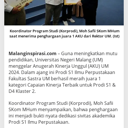
U
n
g
g
u
Koordinator Program Studi (Korprodi), Moh Safii SKom MHum
saat menerima penghargaan juara 1 AKU dari Rektor UM. (Ist)
l
,
S
Malanginspirasi.com
– Guna meningkatkan mutu
1
pendidikan, Universitas Negeri Malang (UM)
I
menggelar Anugerah Kinerja Unggul (AKU) UM
l
2024. Dalam ajang ini Prodi S1 Ilmu Perpustakaan
m
Fakultas Sastra UM berhasil meraih juara 1
u
kategori Capaian Kinerja Terbaik untuk Prodi S1 &
P
D4 Klaster 2.
e
Koordinator Program Studi (Korprodi), Moh Safii
r
SKom MHum menyampaikan, bahwa penghargaan
p
ini menjadi bukti nyata dedikasi sivitas akademika
u
Prodi S1 Ilmu Perpustakaan.
s