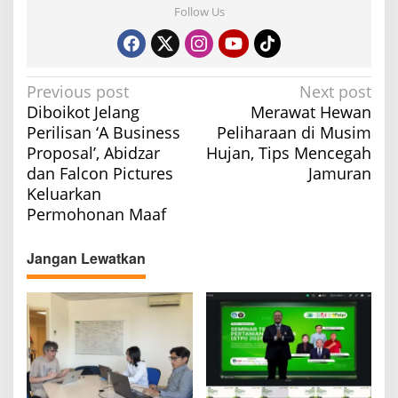
Follow Us
P
Previous post
Next post
Diboikot Jelang
Merawat Hewan
o
Perilisan ‘A Business
Peliharaan di Musim
s
Proposal’, Abidzar
Hujan, Tips Mencegah
t
dan Falcon Pictures
Jamuran
n
Keluarkan
a
Permohonan Maaf
v
Jangan Lewatkan
i
g
a
t
i
o