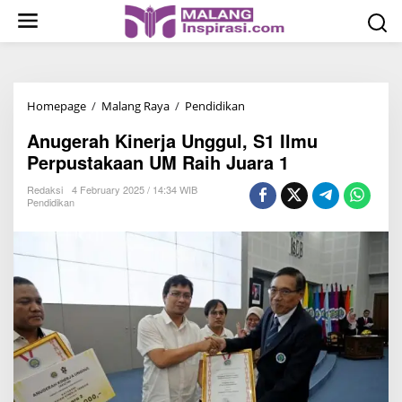
S
k
i
p
t
Homepage
/
Malang Raya
/
Pendidikan
A
o
n
c
Anugerah Kinerja Unggul, S1 Ilmu
u
o
Perpustakaan UM Raih Juara 1
g
n
e
Redaksi
4 February 2025 / 14:34 WIB
t
Pendidikan
r
e
a
n
h
t
K
i
n
e
r
j
a