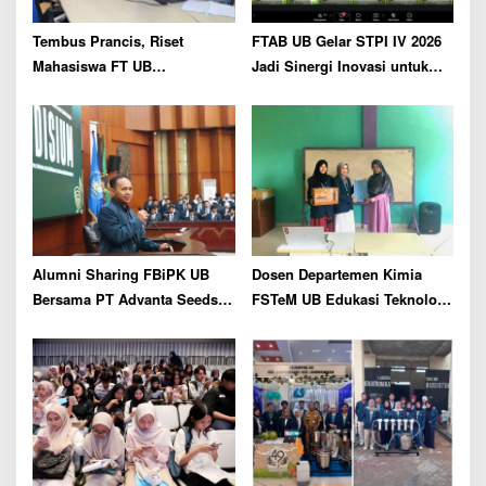
n
Tembus Prancis, Riset
FTAB UB Gelar STPI IV 2026
Mahasiswa FT UB
Jadi Sinergi Inovasi untuk
Kembangkan Jaringan
Pertanian Berkelanjutan
Telekomunikasi Tangguh
Hadapi Perubahan Iklim
Alumni Sharing FBiPK UB
Dosen Departemen Kimia
Bersama PT Advanta Seeds
FSTeM UB Edukasi Teknologi
Indonesia, Siapkan Talenta
Pengolahan Limbah
Pertanian terhadap Tantangan
Sederhana Berbasis
Industri Benih Modern
Adsorben di Pondok
Pesantren Daarul Ukhuwwah
Putri 1 Malang