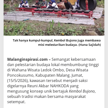
a
t
K
e
b
e
r
Tak hanya kumpul-kumpul, Kembol Bujono juga membawa
s
misi melestarikan budaya. (Hana Sajidah)
a
m
Malanginspirasi.com –
Semangat kebersamaan
a
dan pelestarian budaya lokal membumbung tinggi
a
di Wahana Wisata Ledok Ombo, Desa Wisata
n
Poncokusumo, Kabupaten Malang. Jumat,
d
(15/5/2026), kawasan tersebut menjadi saksi
a
digelarnya Reuni Akbar NAHKODA yang
n
mengusung konsep unik bertajuk
Kembol Bujono
,
B
sebuah tradisi makan bersama masyarakat
u
setempat.
d