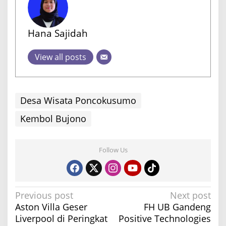
Hana Sajidah
View all posts
Desa Wisata Poncokusumo
Kembol Bujono
Follow Us
P
Previous post
Next post
Aston Villa Geser
FH UB Gandeng
o
Liverpool di Peringkat
Positive Technologies
s