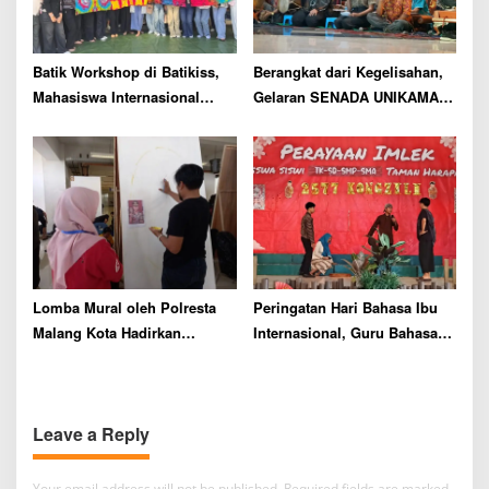
Batik Workshop di Batikiss,
Berangkat dari Kegelisahan,
Mahasiswa Internasional
Gelaran SENADA UNIKAMA
AIESEC UB Perkuat
Jadi Wadah Ekspresi Seni
Diplomasi Budaya Indonesia
Budaya Gen-Z
Lomba Mural oleh Polresta
Peringatan Hari Bahasa Ibu
Malang Kota Hadirkan
Internasional, Guru Bahasa
Kebersamaan Polri dan
Daerah SMA Taman Harapan
Masyarakat
Malang Berikan Pesan Ini
Leave a Reply
Your email address will not be published.
Required fields are marked