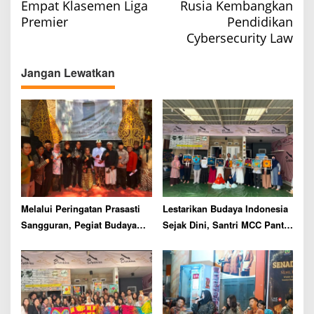
Empat Klasemen Liga
Rusia Kembangkan
t
Premier
Pendidikan
n
Cybersecurity Law
a
v
Jangan Lewatkan
i
g
a
t
i
o
n
Melalui Peringatan Prasasti
Lestarikan Budaya Indonesia
Sangguran, Pegiat Budaya
Sejak Dini, Santri MCC Panti
Malang Raya Gaungkan
Asuhan Muhammadiyah Ikuti
Semangat Nguri-uri Warisan
Pelatihan Membatik di
Leluhur
Batikiss