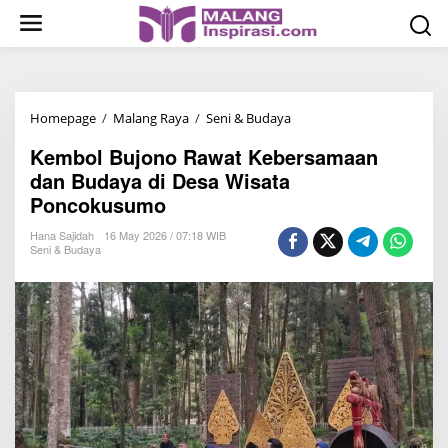
S
k
i
p
t
Homepage
/
Malang Raya
/
Seni & Budaya
K
o
e
c
Kembol Bujono Rawat Kebersamaan
m
o
dan Budaya di Desa Wisata
b
n
Poncokusumo
o
t
l
Hana Sajidah
16 May 2026 / 07:18 WIB
e
Seni & Budaya
B
n
u
t
j
o
n
o
R
a
w