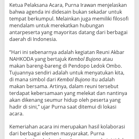
a
Ketua Pelaksana Acara, Purna Irawan menjelaskan
y
bahwa agenda ini didesain bukan sekadar untuk
a
tempat berkumpul. Melainkan juga memiliki filosofi
d
mendalam untuk merekatkan hubungan
i
antarpeserta yang mayoritas datang dari berbagai
D
daerah di Indonesia.
e
s
“Hari ini sebenarnya adalah kegiatan Reuni Akbar
NAHKODA yang bertajuk
Kembol Bujono
atau
a
makan bareng-bareng di Pendopo Ledok Ombo.
W
Tujuannya sendiri adalah untuk menyatukan kita,
i
di mana simbol dari
Kembol Bujono
itu adalah
s
makan bersama. Artinya, dalam reuni tersebut
a
terdapat kebersamaan yang melekat dan nantinya
t
akan dikenang seumur hidup oleh peserta yang
a
hadir di sini,” ujar Purna saat ditemui di lokasi
P
acara.
o
n
Kemeriahan acara ini merupakan hasil kolaborasi
c
dari berbagai elemen masyarakat. Purna
o