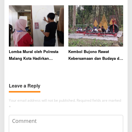
AIESEC UB Perkuat
Jadi Wadah Ekspresi Seni
Diplomasi Budaya Indonesia
Budaya Gen-Z
Lomba Mural oleh Polresta
Kembol Bujono Rawat
Malang Kota Hadirkan
Kebersamaan dan Budaya di
Kebersamaan Polri dan
Desa Wisata Poncokusumo
Masyarakat
Leave a Reply
Your email address will not be published.
Required fields are marked
*