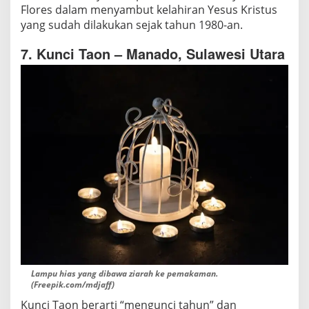
Flores dalam menyambut kelahiran Yesus Kristus
yang sudah dilakukan sejak tahun 1980-an.
7. Kunci Taon – Manado, Sulawesi Utara
Lampu hias yang dibawa ziarah ke pemakaman.
(Freepik.com/mdjaff)
Kunci Taon berarti “mengunci tahun” dan