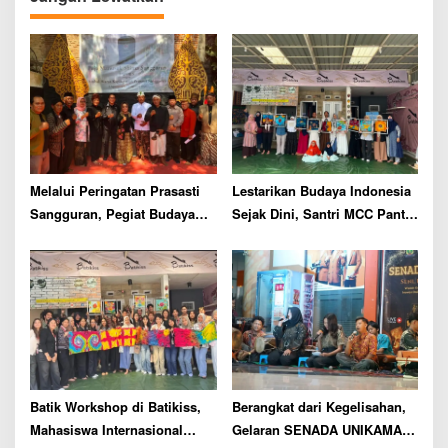
v
i
g
a
t
i
o
Melalui Peringatan Prasasti
Lestarikan Budaya Indonesia
n
Sangguran, Pegiat Budaya
Sejak Dini, Santri MCC Panti
Malang Raya Gaungkan
Asuhan Muhammadiyah Ikuti
Semangat Nguri-uri Warisan
Pelatihan Membatik di
Leluhur
Batikiss
Batik Workshop di Batikiss,
Berangkat dari Kegelisahan,
Mahasiswa Internasional
Gelaran SENADA UNIKAMA