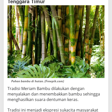
Tenggara Timur
Pohon bambu di hutan. (Freepik.com)
Tradisi Meriam Bambu dilakukan dengan
menyalakan dan menembakkan bambu sehingga
menghasilkan suara dentuman keras.
Tradisi ini menjadi ekspresi sukacita masyarakat