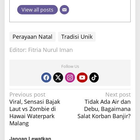
View all posts
Perayaan Natal
Tradisi Unik
Editor: Fitria Nurul Iman
Follow Us
P
Previous post
Next post
Viral, Sensasi Bajak
Tidak Ada Air dan
o
Laut vs Zombie di
Debu, Bagaimana
s
Hawai Waterpark
Salat Korban Banjir?
t
Malang
n
a
Jangan Lewatkan