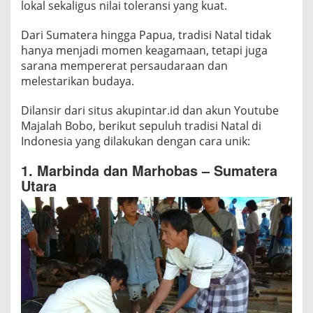
I
lokal sekaligus nilai toleransi yang kuat.
n
Dari Sumatera hingga Papua, tradisi Natal tidak
d
hanya menjadi momen keagamaan, tetapi juga
o
sarana mempererat persaudaraan dan
n
melestarikan budaya.
e
s
Dilansir dari situs akupintar.id dan akun Youtube
i
Majalah Bobo, berikut sepuluh tradisi Natal di
a
Indonesia yang dilakukan dengan cara unik:
1. Marbinda dan Marhobas – Sumatera
Utara