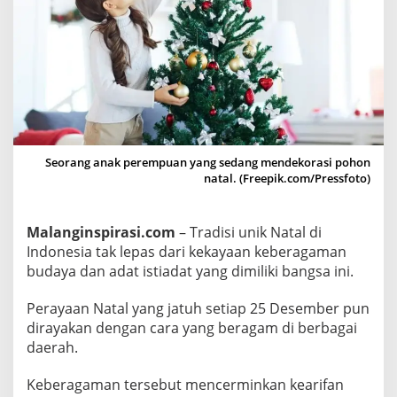
n
i
k
d
i
B
e
r
Seorang anak perempuan yang sedang mendekorasi pohon
b
natal. (Freepik.com/Pressfoto)
a
g
Malanginspirasi.com
– Tradisi unik Natal di
a
Indonesia tak lepas dari kekayaan keberagaman
i
budaya dan adat istiadat yang dimiliki bangsa ini.
D
a
Perayaan Natal yang jatuh setiap 25 Desember pun
e
dirayakan dengan cara yang beragam di berbagai
r
daerah.
a
h
Keberagaman tersebut mencerminkan kearifan