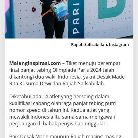
i
n
a
l
O
l
Rajiah Sallsabillah. Instagram
i
m
p
Malanginspirasi.com
– Tiket menuju perempat
i
final panjat tebing Olimpiade Paris 2024 telah
a
dikantongi dua wakil Indonesia, yakni Desak Made
d
Rita Kusuma Dewi dan Rajiah Sallsabillah.
e
Diketahui ada 14 atlet yang bersaing dalam
P
kualifikasi cabang olahraga panjat tebing putri
a
nomor speed di tahun ini. Kedua atlet yang
r
mewakili Indonesia itu sama-sama mengawali
i
perjuangan di babak penyisihan unggulan.
s
2
Baik Desak Made maupun Rajiah masing-masing