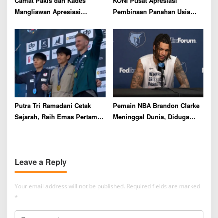
Camat Pakis dan Kades
KONI Pusat Apresiasi
Mangliawan Apresiasi
Pembinaan Panahan Usia
Sekolah Bola Kapi Sraba
Dini di Lawang Archery Club
Malang
Putra Tri Ramadani Cetak
Pemain NBA Brandon Clarke
Sejarah, Raih Emas Pertama
Meninggal Dunia, Diduga
Indonesia di Nomor Lead
Overdosis
World Climbing Series
Prague 2026
Leave a Reply
Your email address will not be published.
Required fields are marked
*