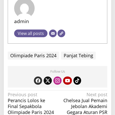
admin
View all posts
Olimpiade Paris 2024
Panjat Tebing
Follow Us
P
Previous post
Next post
Perancis Lolos ke
Chelsea Jual Pemain
o
Final Sepakbola
Jebolan Akademi
s
Olimpiade Paris 2024
Gegara Aturan PSR