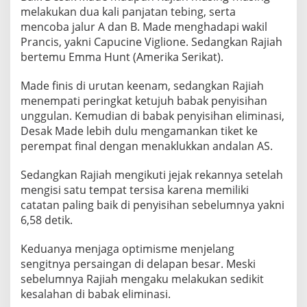
0
melakukan dua kali panjatan tebing, serta
2
mencoba jalur A dan B. Made menghadapi wakil
4
Prancis, yakni Capucine Viglione. Sedangkan Rajiah
,
bertemu Emma Hunt (Amerika Serikat).
A
t
Made finis di urutan keenam, sedangkan Rajiah
l
menempati peringkat ketujuh babak penyisihan
e
unggulan. Kemudian di babak penyisihan eliminasi,
t
Desak Made lebih dulu mengamankan tiket ke
perempat final dengan menaklukkan andalan AS.
P
a
Sedangkan Rajiah mengikuti jejak rekannya setelah
n
mengisi satu tempat tersisa karena memiliki
j
catatan paling baik di penyisihan sebelumnya yakni
a
6,58 detik.
t
T
Keduanya menjaga optimisme menjelang
e
sengitnya persaingan di delapan besar. Meski
b
sebelumnya Rajiah mengaku melakukan sedikit
i
kesalahan di babak eliminasi.
n