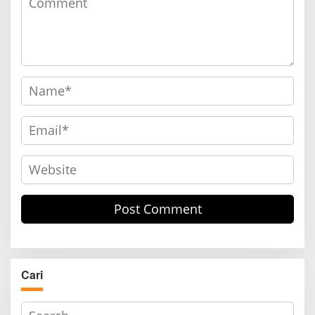
Cari
S