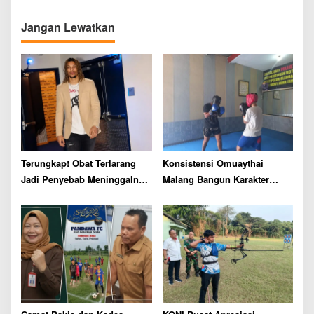
t
n
Jangan Lewatkan
a
v
i
g
a
t
i
Terungkap! Obat Terlarang
Konsistensi Omuaythai
o
Jadi Penyebab Meninggalnya
Malang Bangun Karakter
n
Pemain NBA Brandon Clarke
Generasi Muda Lewat Cabor
Muay Thai