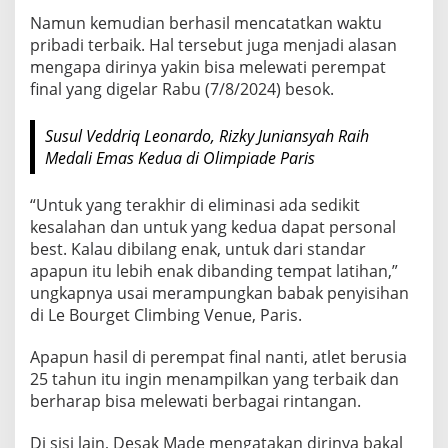
g
Namun kemudian berhasil mencatatkan waktu
I
pribadi terbaik. Hal tersebut juga menjadi alasan
n
mengapa dirinya yakin bisa melewati perempat
d
final yang digelar Rabu (7/8/2024) besok.
o
n
Susul Veddriq Leonardo, Rizky Juniansyah Raih
e
Medali Emas Kedua di Olimpiade Paris
s
i
“Untuk yang terakhir di eliminasi ada sedikit
a
kesalahan dan untuk yang kedua dapat personal
J
best. Kalau dibilang enak, untuk dari standar
apapun itu lebih enak dibanding tempat latihan,”
a
ungkapnya usai merampungkan babak penyisihan
g
di Le Bourget Climbing Venue, Paris.
a
O
Apapun hasil di perempat final nanti, atlet berusia
p
25 tahun itu ingin menampilkan yang terbaik dan
t
berharap bisa melewati berbagai rintangan.
i
m
Di sisi lain, Desak Made mengatakan dirinya bakal