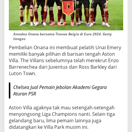
i
E
v
e
r
Amadou Onana bersama Timnas Belgia di Euro 2024. Getty
t
Images
o
Pembelian Onana ini membuat pelatih Unai Emery
n
memiliki banyak pilihan di barisan tengah Aston
Villa. The Villans sebelumnya telah merekrut Enzo
Barrenechea dari Juventus dan Ross Barkley dari
Luton Town.
Chelsea Jual Pemain Jebolan Akademi Gegara
Aturan PSR
Aston Villa agaknya tak mau setengah-setengah
menyongsong Liga Champions nanti. Selain tiga
gelandang baru, lima pemain lainnya juga
didatangkan ke Villa Park musim ini.