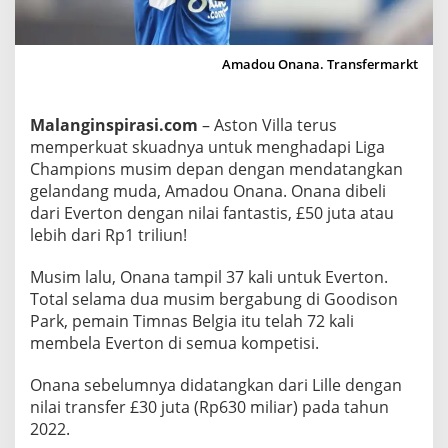
i
l
i
Amadou Onana. Transfermarkt
u
n
Malanginspirasi.com
– Aston Villa terus
L
memperkuat skuadnya untuk menghadapi Liga
e
Champions musim depan dengan mendatangkan
b
gelandang muda, Amadou Onana. Onana dibeli
i
dari Everton dengan nilai fantastis, £50 juta atau
h
lebih dari Rp1 triliun!
,
A
Musim lalu, Onana tampil 37 kali untuk Everton.
s
Total selama dua musim bergabung di Goodison
t
Park, pemain Timnas Belgia itu telah 72 kali
o
membela Everton di semua kompetisi.
n
V
Onana sebelumnya didatangkan dari Lille dengan
nilai transfer £30 juta (Rp630 miliar) pada tahun
i
2022.
l