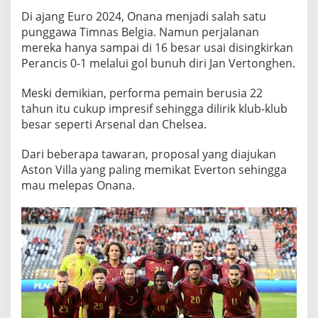
l
Di ajang Euro 2024, Onana menjadi salah satu
a
punggawa Timnas Belgia. Namun perjalanan
B
mereka hanya sampai di 16 besar usai disingkirkan
e
Perancis 0-1 melalui gol bunuh diri Jan Vertonghen.
l
i
Meski demikian, performa pemain berusia 22
A
tahun itu cukup impresif sehingga dilirik klub-klub
m
besar seperti Arsenal dan Chelsea.
a
d
Dari beberapa tawaran, proposal yang diajukan
o
Aston Villa yang paling memikat Everton sehingga
u
mau melepas Onana.
O
n
a
n
a
d
a
r