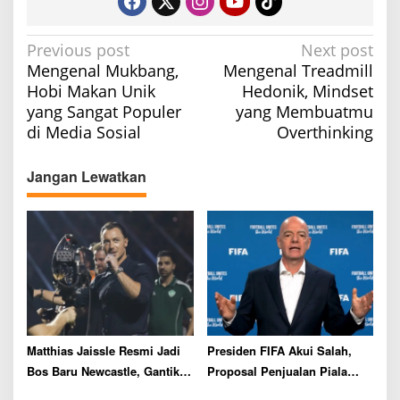
P
Previous post
Next post
Mengenal Mukbang,
Mengenal Treadmill
o
Hobi Makan Unik
Hedonik, Mindset
s
yang Sangat Populer
yang Membuatmu
t
di Media Sosial
Overthinking
n
a
Jangan Lewatkan
v
i
g
a
t
i
o
Matthias Jaissle Resmi Jadi
Presiden FIFA Akui Salah,
n
Bos Baru Newcastle, Gantikan
Proposal Penjualan Piala
Eddie Howe
Dunia Resmi Dibatalkan