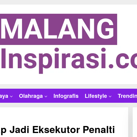
aya
Olahraga
Infografis
Lifestyle
Trendi
p Jadi Eksekutor Penalti