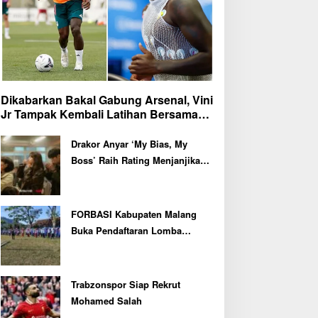
Dikabarkan Bakal Gabung Arsenal, Vini
Jr Tampak Kembali Latihan Bersama
Real Madrid
Drakor Anyar ‘My Bias, My
Boss’ Raih Rating Menjanjikan
di Episode Perdana
FORBASI Kabupaten Malang
Buka Pendaftaran Lomba
Olahraga Baris Berbaris Bupati
Cup 2026
Trabzonspor Siap Rekrut
Mohamed Salah