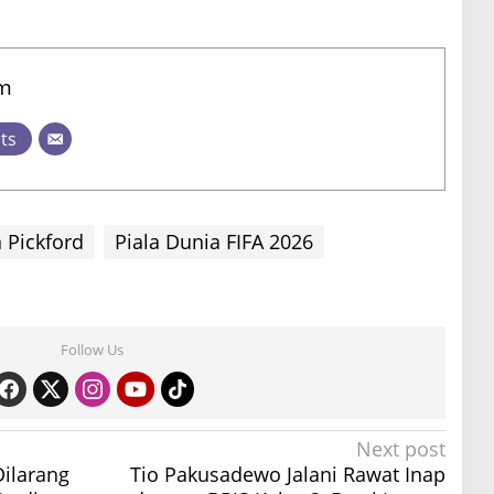
am
sts
 Pickford
Piala Dunia FIFA 2026
Follow Us
Next post
Dilarang
Tio Pakusadewo Jalani Rawat Inap