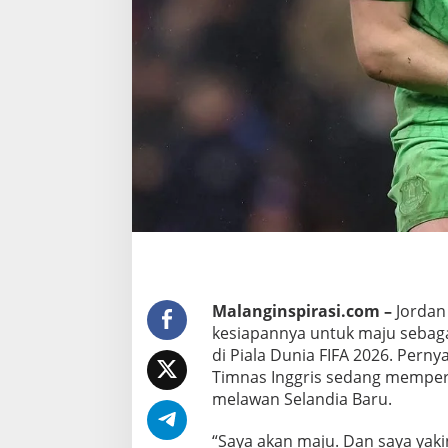
k
s
e
k
u
t
o
r
P
e
n
a
l
Malanginspirasi.com –
Jordan 
t
kesiapannya untuk maju sebagai
i
di Piala Dunia FIFA 2026. Pern
u
Timnas Inggris sedang mempers
n
melawan Selandia Baru.
t
u
“Saya akan maju. Dan saya yakin
k