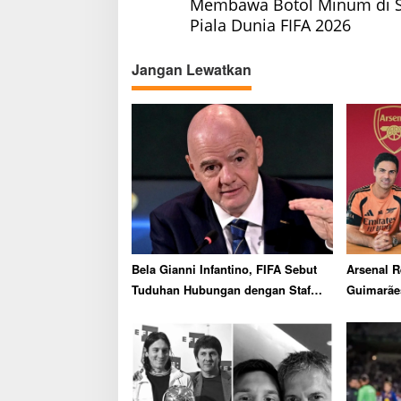
Membawa Botol Minum di S
s
Piala Dunia FIFA 2026
t
n
Jangan Lewatkan
a
v
i
g
a
t
i
o
Bela Gianni Infantino, FIFA Sebut
Arsenal 
n
Tuduhan Hubungan dengan Staf
Guimarãe
UEFA Sama Sekali Tidak Benar
Biaya Rp1