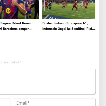
 Segera Rekrut Ronald
Ditahan Imbang Singapura 1-1,
ri Barcelona dengan
Indonesia Gagal ke Semifinal Piala
injaman
AFF 2026
elds are marked
*