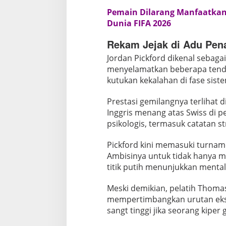
a
Pemain Dilarang Manfaatkan 
D
Dunia FIFA 2026
u
n
Rekam Jejak di Adu Pena
i
Jordan Pickford dikenal sebagai 
a
menyelamatkan beberapa tend
F
kutukan kekalahan di fase sist
I
F
Prestasi gemilangnya terlihat d
A
Inggris menang atas Swiss di p
2
psikologis, termasuk catatan st
0
Pickford kini memasuki turname
2
Ambisinya untuk tidak hanya me
6
titik putih menunjukkan mentali
Meski demikian, pelatih Thoma
mempertimbangkan urutan ekse
sangt tinggi jika seorang kiper