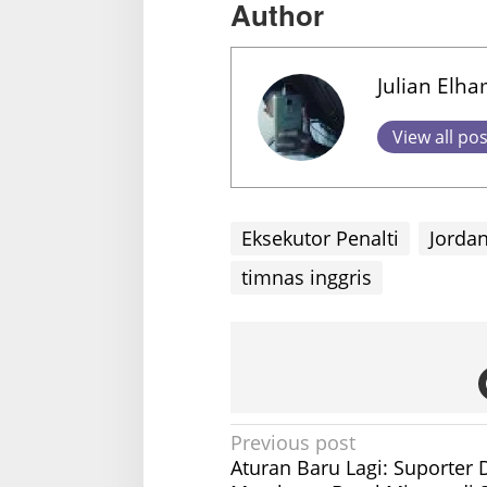
Author
Julian Elh
View all po
Eksekutor Penalti
Jordan
timnas inggris
P
Previous post
Aturan Baru Lagi: Suporter 
o