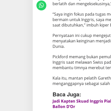
berlatih dan mengeksekusinya,”
T
i
“Saya ingin fokus pada tugas me
m
bermain untuk Inggris, saya mew
n
saat dibutuhkan,” imbuh kiper b
a
s
Pernyataan ini cukup mengejut
I
menyatakan keinginan menjadi 
n
Dunia.
g
Pickford memang bukan pemula 
g
Inggris saat melawan Swiss pad
r
membantu timnya merebut tem
i
s
Kala itu, mantan pelatih Gare
d
menganggapnya sebagai salah s
i
P
Baca Juga:
i
Jadi Kapten Skuad Inggris Pi
a
Ballon D’Or
l