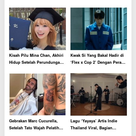
Peliharaan, Simak Fakta Unik
Anabul Ini
Kisah Pilu Mina Chan, Akhiri
Kwak Si Yang Bakal Hadir di
Hidup Setelah Perundungan
‘Flex x Cop 2’ Dengan Peran
Daring dari Sesama
Tak Terduga
Penggemar ENHYPEN
Gebrakan Marc Cucurella,
Lagu ‘Yayaya’ Artis Indie
Setelah Tato Wajah Pelatih
Thailand Viral, Bagian
Spanyol Kini Ganti Gaya
Tengah Bikin Netizen