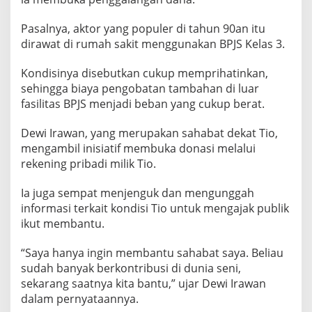
P
J
Pasalnya, aktor yang populer di tahun 90an itu
S
dirawat di rumah sakit menggunakan BPJS Kelas 3.
K
Kondisinya disebutkan cukup memprihatinkan,
e
sehingga biaya pengobatan tambahan di luar
l
fasilitas BPJS menjadi beban yang cukup berat.
a
s
Dewi Irawan, yang merupakan sahabat dekat Tio,
3
mengambil inisiatif membuka donasi melalui
,
rekening pribadi milik Tio.
D
e
Ia juga sempat menjenguk dan mengunggah
w
informasi terkait kondisi Tio untuk mengajak publik
i
ikut membantu.
I
r
“Saya hanya ingin membantu sahabat saya. Beliau
a
sudah banyak berkontribusi di dunia seni,
w
sekarang saatnya kita bantu,” ujar Dewi Irawan
a
dalam pernyataannya.