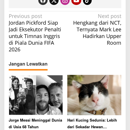
P
Previous post
Next post
Jordan Pickford Siap
Hengkang dari NCT,
o
Jadi Eksekutor Penalti
Ternyata Mark Lee
s
untuk Timnas Inggris
Hadirkan Upper
t
di Piala Dunia FIFA
Room
n
2026
a
v
Jangan Lewatkan
i
g
a
t
i
o
n
Jorge Messi Meninggal Dunia
Hari Kucing Sedunia: Lebih
di Usia 68 Tahun
dari Sekadar Hewan