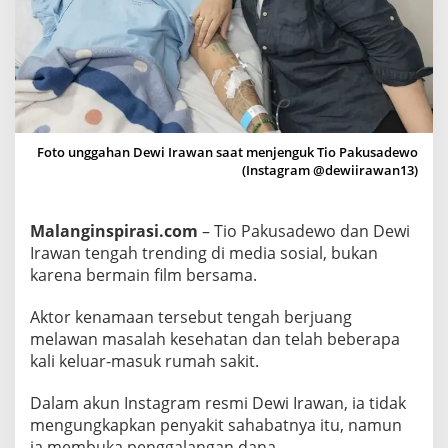
l
a
n
i
R
a
w
Foto unggahan Dewi Irawan saat menjenguk Tio Pakusadewo
a
(Instagram @dewiirawan13)
t
I
Malanginspirasi.com
– Tio Pakusadewo dan Dewi
n
Irawan tengah trending di media sosial, bukan
a
karena bermain film bersama.
p
d
Aktor kenamaan tersebut tengah berjuang
e
melawan masalah kesehatan dan telah beberapa
n
kali keluar-masuk rumah sakit.
g
a
Dalam akun Instagram resmi Dewi Irawan, ia tidak
n
mengungkapkan penyakit sahabatnya itu, namun
B
ia membuka penggalangan dana.