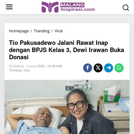
S
k
i
p
t
Homepage
/
Trending
/
Viral
T
o
i
Tio Pakusadewo Jalani Rawat Inap
c
o
dengan BPJS Kelas 3, Dewi Irawan Buka
o
P
Donasi
n
a
t
k
Tri Sukma
4 June 2026 / 19:49 WIB
Trending
,
Viral
e
u
n
s
t
a
d
e
w
o
J
a