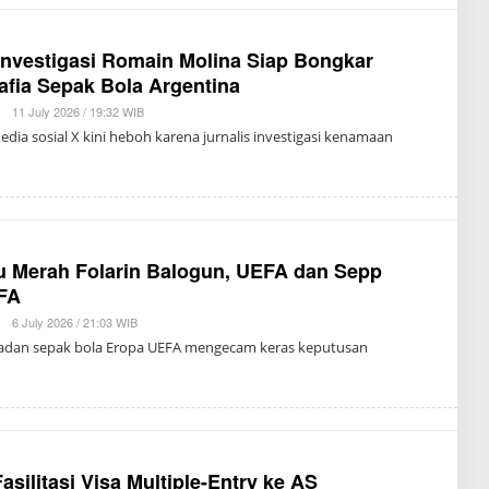
V
I
C
H
Investigasi Romain Molina Siap Bongkar
afia Sepak Bola Argentina
|
11 July 2026 / 19:32 WIB
B
Y
dia sosial X kini heboh karena jurnalis investigasi kenamaan
T
R
I
S
U
K
M
A
tu Merah Folarin Balogun, UEFA dan Sepp
IFA
|
6 July 2026 / 21:03 WIB
B
Y
Badan sepak bola Eropa UEFA mengecam keras keputusan
T
R
I
S
U
K
M
A
asilitasi Visa Multiple-Entry ke AS