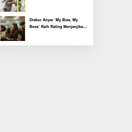
Kapten John McGinn
Drakor Anyar ‘My Bias, My
Boss’ Raih Rating Menjanjikan
di Episode Perdana