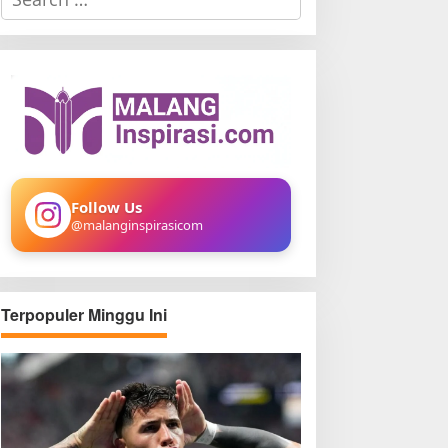
e
a
r
c
h
f
o
r
:
Follow Us
@malanginspirasicom
Terpopuler Minggu Ini