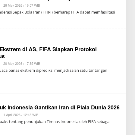
|
28 May 2026 / 16:57 WIB
B
Y
derasi Sepak Bola Iran (FFIRI) berharap FIFA dapat memfasilitasi
J
U
L
I
A
N
E
L
H
kstrem di AS, FIFA Siapkan Protokol
A
us
M
|
20 May 2026 / 17:35 WIB
B
Y
uaca panas ekstrem diprediksi menjadi salah satu tantangan
J
U
L
I
A
N
E
L
H
uk Indonesia Gantikan Iran di Piala Dunia 2026
A
M
|
1 April 2026 / 12:13 WIB
B
Y
oaks tentang penunjukan Timnas Indonesia oleh FIFA sebagai
J
U
L