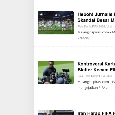
Heboh! Jurnalis 
Skandal Besar M
Piala Dunia FIFA 2026
,
Viral
Malanginspirasi.com – Me
Prancis,
Kontroversi Kar
Blatter Kecam F
Bola
,
Piala Dunia FIFA 2026
Malanginspirasi.com – 
mengejutkan FIFA
Iran Harap FIFA F