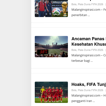
Bola
,
Piala Dunia FIFA 2026
Malanginspirasi.com – Fe
penerbitan
Ancaman Panas E
Kesehatan Khus
Bola
,
Piala Dunia FIFA 2026
Malanginspirasi.com – C
terbesar bagi
Hoaks, FIFA Tunj
Bola
,
Piala Dunia FIFA 2026
Malanginspirasi.com – H
pengganti Iran