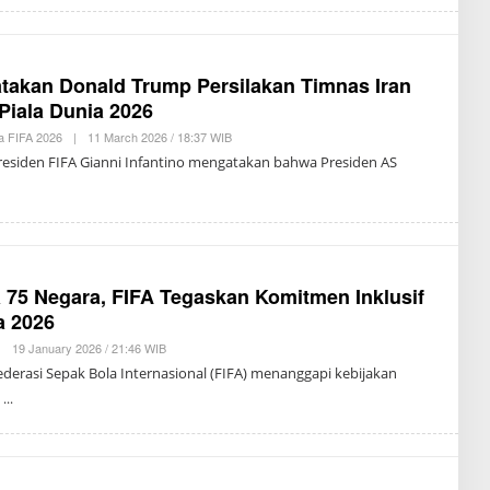
I
A
N
E
L
H
atakan Donald Trump Persilakan Timnas Iran
A
 Piala Dunia 2026
M
ia FIFA 2026
|
11 March 2026 / 18:37 WIB
B
Y
residen FIFA Gianni Infantino mengatakan bahwa Presiden AS
T
R
I
S
U
K
M
A
 75 Negara, FIFA Tegaskan Komitmen Inklusif
a 2026
|
19 January 2026 / 21:46 WIB
B
Y
ederasi Sepak Bola Internasional (FIFA) menanggapi kebijakan
R
E
n
D
A
K
S
I