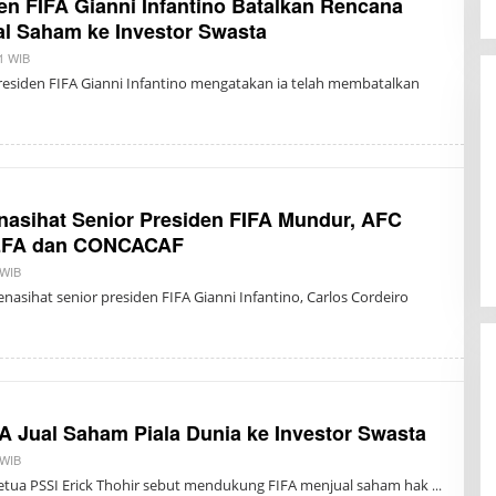
en FIFA Gianni Infantino Batalkan Rencana
al Saham ke Investor Swasta
11 WIB
B
Y
residen FIFA Gianni Infantino mengatakan ia telah membatalkan
T
R
I
S
U
K
M
A
nasihat Senior Presiden FIFA Mundur, AFC
EFA dan CONCACAF
 WIB
B
Y
nasihat senior presiden FIFA Gianni Infantino, Carlos Cordeiro
T
R
I
S
U
K
M
A
A Jual Saham Piala Dunia ke Investor Swasta
 WIB
B
Y
Ketua PSSI Erick Thohir sebut mendukung FIFA menjual saham hak
T