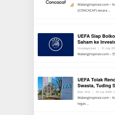
Malanginspirasi.com – K
(CONCACAF) secara
UEFA Siap Boikot
Saham ke Invest
Uncategorized
|
31 July 20
Malanginspirasi.com – 5
UEFA Tolak Renc
Swasta, Tuding 
Bola
,
Viral
|
29 July 2026 /
Malanginspirasi.com – K
tegas