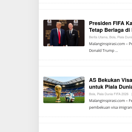
Presiden FIFA K
Tetap Berlaga di
Berita Utama
,
Bola
,
Piala Dun
Malanginspirasi.com – P
Donald Trump
AS Bekukan Visa
untuk Piala Duni
Bola
,
Piala Dunia FIFA 2026
Malanginspirasi.com – F
pembekuan visa imigra