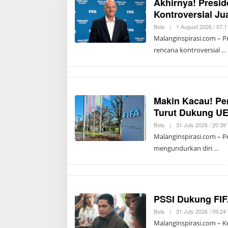
Akhirnya! Presid
Kontroversial Ju
Bola
|
1 August 2026 / 07:
Malanginspirasi.com – P
rencana kontroversial
Makin Kacau! Pe
Turut Dukung U
Bola
|
31 July 2026 / 20:39
Malanginspirasi.com – Pe
mengundurkan diri
PSSI Dukung FIF
Bola
|
31 July 2026 / 09:24
Malanginspirasi.com – 