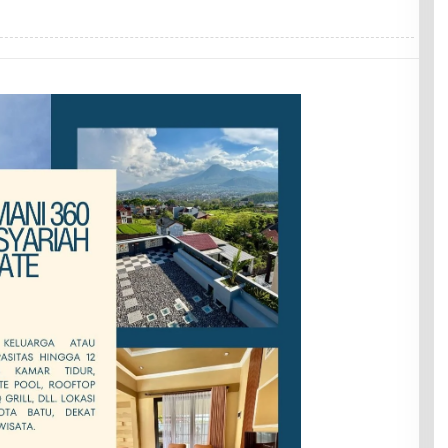
R
I
S
U
K
M
A