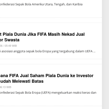
Y
onfederasi Sepak Bola Amerika Utara, Tengah, dan Karibia
J
U
L
I
A
N
E
L
H
 Piala Dunia Jika FIFA Masih Nekad Jual
A
or Swasta
M
26 / 05:49 WIB
B
Y
5 asosiasi anggota sepak bola Eropa yang tergabung dalam UEFA
T
R
I
S
U
K
M
ana FIFA Jual Saham Piala Dunia ke Investor
A
Sudah Melewati Batas
 06:13 WIB
B
Y
onfederasi Sepak Bola Eropa (UEFA) mengeluarkan reaksi keras dan
T
O
N
I
O