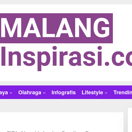
aya
Olahraga
Infografis
Lifestyle
Trendi