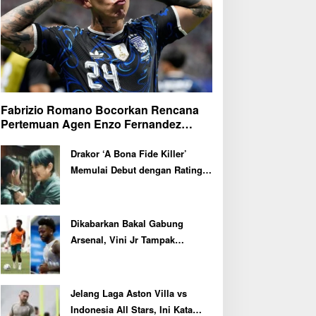
Fabrizio Romano Bocorkan Rencana
Pertemuan Agen Enzo Fernandez
dengan Petinggi Chelsea Pekan Depan
Drakor ‘A Bona Fide Killer’
Memulai Debut dengan Rating
Tertinggi
Dikabarkan Bakal Gabung
Arsenal, Vini Jr Tampak
Kembali Latihan Bersama Real
Madrid
Jelang Laga Aston Villa vs
Indonesia All Stars, Ini Kata