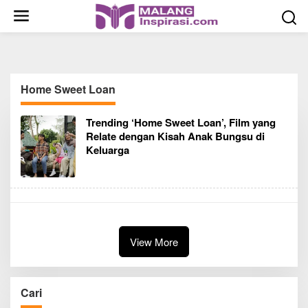
S
k
i
p
t
o
Home Sweet Loan
c
o
Trending ‘Home Sweet Loan’, Film yang
n
Relate dengan Kisah Anak Bungsu di
t
Keluarga
e
n
t
View More
Cari