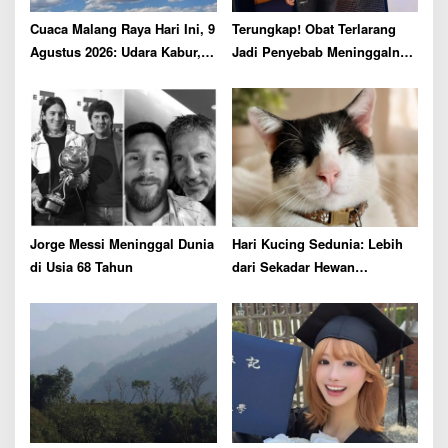
o
n
Cuaca Malang Raya Hari Ini, 9
Terungkap! Obat Terlarang
Agustus 2026: Udara Kabur,
Jadi Penyebab Meninggalnya
Berawan, Suhu Sejuk dengan
Pemain NBA Brandon Clarke
Peluang Hujan Minim
Jorge Messi Meninggal Dunia
Hari Kucing Sedunia: Lebih
di Usia 68 Tahun
dari Sekadar Hewan
Peliharaan, Simak Fakta Unik
Anabul Ini