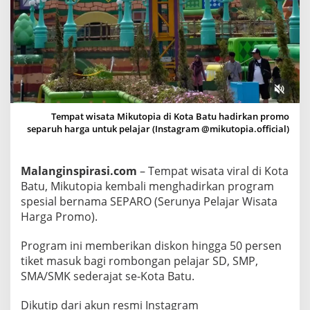
B
i
s
a
N
i
k
Tempat wisata Mikutopia di Kota Batu hadirkan promo
m
separuh harga untuk pelajar (Instagram @mikutopia.official)
a
t
i
Malanginspirasi.com
– Tempat wisata viral di Kota
Batu, Mikutopia kembali menghadirkan program
P
spesial bernama SEPARO (Serunya Pelajar Wisata
r
Harga Promo).
o
m
Program ini memberikan diskon hingga 50 persen
o
tiket masuk bagi rombongan pelajar SD, SMP,
S
SMA/SMK sederajat se-Kota Batu.
e
p
Dikutip dari akun resmi Instagram