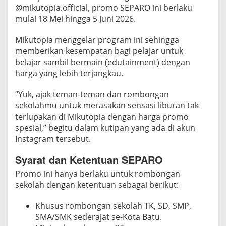
a
@mikutopia.official, promo SEPARO ini berlaku
r
mulai 18 Mei hingga 5 Juni 2026.
u
h
Mikutopia menggelar program ini sehingga
H
memberikan kesempatan bagi pelajar untuk
a
belajar sambil bermain (edutainment) dengan
r
harga yang lebih terjangkau.
g
“Yuk, ajak teman-teman dan rombongan
a
sekolahmu untuk merasakan sensasi liburan tak
d
terlupakan di Mikutopia dengan harga promo
i
spesial,” begitu dalam kutipan yang ada di akun
M
Instagram tersebut.
i
k
Syarat dan Ketentuan SEPARO
u
Promo ini hanya berlaku untuk rombongan
t
sekolah dengan ketentuan sebagai berikut:
o
p
Khusus rombongan sekolah TK, SD, SMP,
i
SMA/SMK sederajat se-Kota Batu.
a