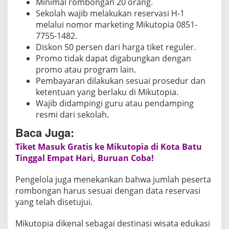
Minimal rombongan 20 orang.
,
Sekolah wajib melakukan reservasi H-1
C
melalui nomor marketing Mikutopia 0851-
e
7755-1482.
k
Diskon 50 persen dari harga tiket reguler.
C
Promo tidak dapat digabungkan dengan
a
promo atau program lain.
r
Pembayaran dilakukan sesuai prosedur dan
a
ketentuan yang berlaku di Mikutopia.
n
Wajib didampingi guru atau pendamping
resmi dari sekolah.
y
a
Baca Juga:
Tiket Masuk Gratis ke Mikutopia di Kota Batu
Tinggal Empat Hari, Buruan Coba!
Pengelola juga menekankan bahwa jumlah peserta
rombongan harus sesuai dengan data reservasi
yang telah disetujui.
Mikutopia dikenal sebagai destinasi wisata edukasi