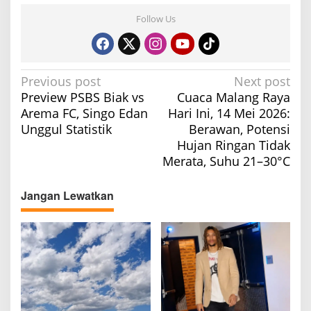
Follow Us
P
Previous post
Next post
Preview PSBS Biak vs
Cuaca Malang Raya
o
Arema FC, Singo Edan
Hari Ini, 14 Mei 2026:
s
Unggul Statistik
Berawan, Potensi
t
Hujan Ringan Tidak
n
Merata, Suhu 21–30°C
a
v
Jangan Lewatkan
i
g
a
t
i