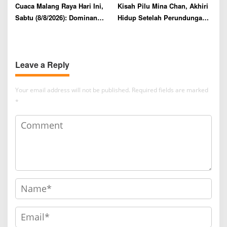
Cuaca Malang Raya Hari Ini,
Kisah Pilu Mina Chan, Akhiri
Sabtu (8/8/2026): Dominan
Hidup Setelah Perundungan
Udara Kabur dan Berawan,
Daring dari Sesama
Suhu 13–28°C dengan
Penggemar ENHYPEN
Kelembapan Tinggi
Leave a Reply
Your email address will not be published.
Required fields are marked
*