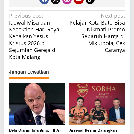
P
Previous post
Next post
Jadwal Misa dan
Pelajar Kota Batu Bisa
o
Kebaktian Hari Raya
Nikmati Promo
s
Kenaikan Yesus
Separuh Harga di
t
Kristus 2026 di
Mikutopia, Cek
n
Sejumlah Gereja di
Caranya
a
Kota Malang
v
Jangan Lewatkan
i
g
a
t
i
o
n
Bela Gianni Infantino, FIFA
Arsenal Resmi Datangkan