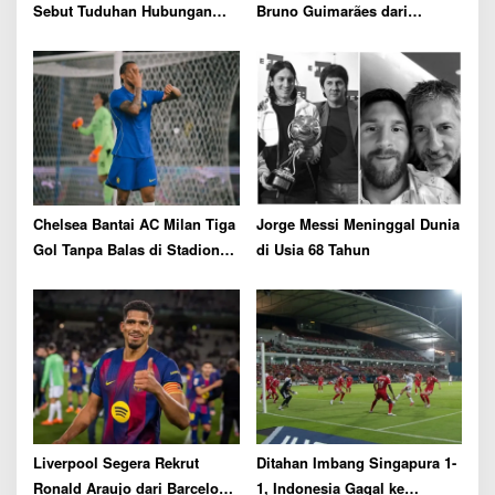
Sebut Tuduhan Hubungan
Bruno Guimarães dari
dengan Staf UEFA Sama
Newcastle dengan Biaya
Sekali Tidak Benar
Rp1,81 Triliun
Chelsea Bantai AC Milan Tiga
Jorge Messi Meninggal Dunia
Gol Tanpa Balas di Stadion
di Usia 68 Tahun
GBK Jakarta
Liverpool Segera Rekrut
Ditahan Imbang Singapura 1-
Ronald Araujo dari Barcelona
1, Indonesia Gagal ke