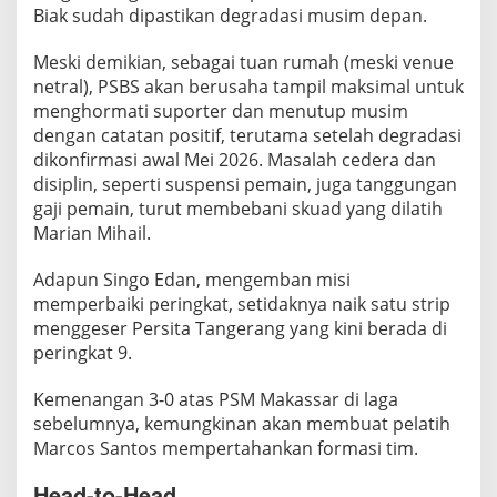
U
Biak sudah dipastikan degradasi musim depan.
n
g
Meski demikian, sebagai tuan rumah (meski venue
g
netral), PSBS akan berusaha tampil maksimal untuk
u
menghormati suporter dan menutup musim
l
dengan catatan positif, terutama setelah degradasi
dikonfirmasi awal Mei 2026. Masalah cedera dan
S
disiplin, seperti suspensi pemain, juga tanggungan
t
gaji pemain, turut membebani skuad yang dilatih
a
Marian Mihail.
t
i
Adapun Singo Edan, mengemban misi
s
memperbaiki peringkat, setidaknya naik satu strip
t
menggeser Persita Tangerang yang kini berada di
i
peringkat 9.
k
Kemenangan 3-0 atas PSM Makassar di laga
sebelumnya, kemungkinan akan membuat pelatih
Marcos Santos mempertahankan formasi tim.
Head-to-Head