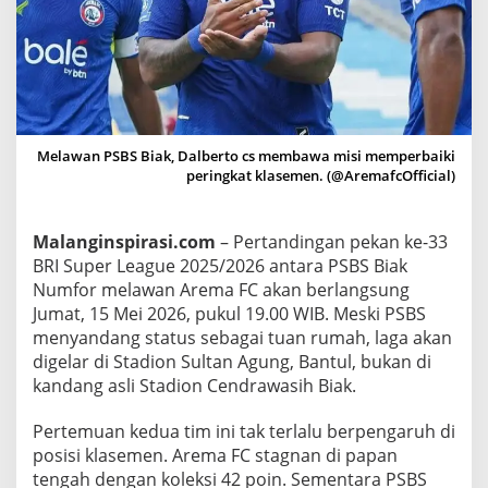
v
s
A
r
e
m
Melawan PSBS Biak, Dalberto cs membawa misi memperbaiki
a
peringkat klasemen. (@AremafcOfficial)
F
C
Malanginspirasi.com
– Pertandingan pekan ke-33
,
BRI Super League 2025/2026 antara PSBS Biak
S
Numfor melawan Arema FC akan berlangsung
i
Jumat, 15 Mei 2026, pukul 19.00 WIB. Meski PSBS
n
menyandang status sebagai tuan rumah, laga akan
g
digelar di Stadion Sultan Agung, Bantul, bukan di
o
kandang asli Stadion Cendrawasih Biak.
E
d
Pertemuan kedua tim ini tak terlalu berpengaruh di
a
posisi klasemen. Arema FC stagnan di papan
n
tengah dengan koleksi 42 poin. Sementara PSBS