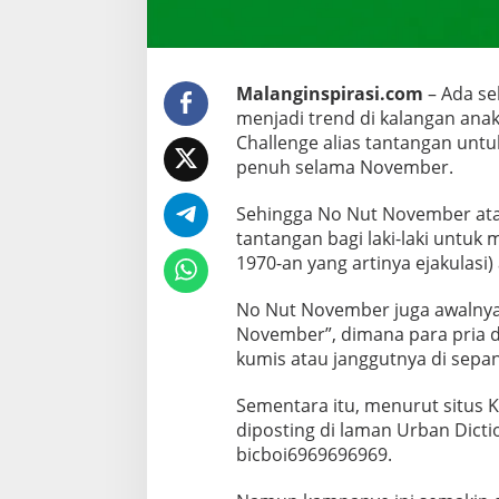
h
N
o
N
Malanginspirasi.com
– Ada se
u
menjadi trend di kalangan ana
t
Challenge alias tantangan unt
N
penuh selama November.
o
v
Sehingga No Nut November ata
e
tantangan bagi laki-laki untuk m
m
1970-an yang artinya ejakulasi
b
No Nut November juga awalnya
e
November”, dimana para pria 
r
kumis atau janggutnya di sep
Sementara itu, menurut situs
diposting di laman Urban Dic
bicboi6969696969.