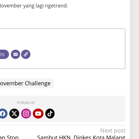
November yang lagi ngetrend.
sts
ovember Challenge
Follow Us
Next post
an Stop
Sambut HKN, Dinkes Kota Malang