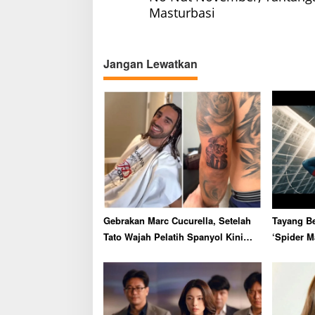
o
Masturbasi
s
t
n
Jangan Lewatkan
a
v
i
g
a
t
i
o
Gebrakan Marc Cucurella, Setelah
Tayang Be
n
Tato Wajah Pelatih Spanyol Kini
‘Spider M
Ganti Gaya Rambut
Catat Rek