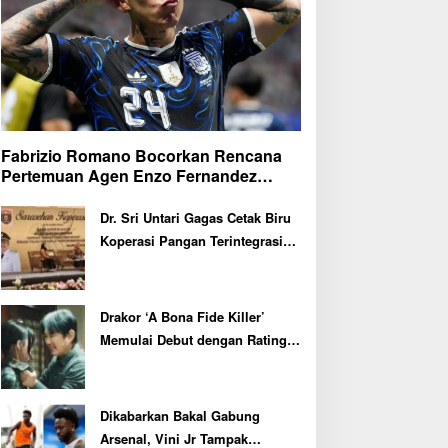
Fabrizio Romano Bocorkan Rencana
Pertemuan Agen Enzo Fernandez
dengan Petinggi Chelsea Pekan Depan
Dr. Sri Untari Gagas Cetak Biru
Koperasi Pangan Terintegrasi
untuk 217 KDMP di Ngawi
Drakor ‘A Bona Fide Killer’
Memulai Debut dengan Rating
Tertinggi
Dikabarkan Bakal Gabung
Arsenal, Vini Jr Tampak