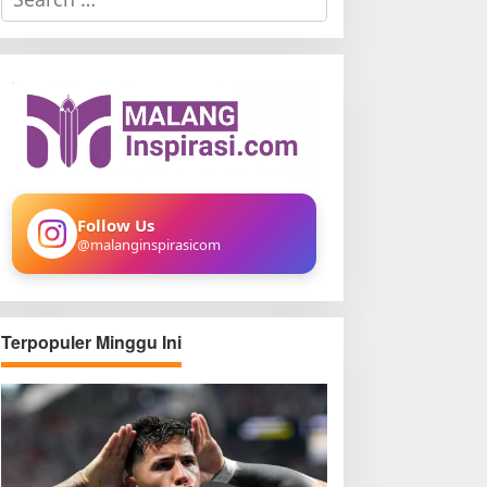
e
a
r
c
h
f
o
r
:
Follow Us
@malanginspirasicom
Terpopuler Minggu Ini