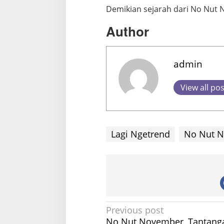
Demikian sejarah dari No Nut 
Author
admin
View all po
Lagi Ngetrend
No Nut N
P
Previous post
No Nut November, Tantang