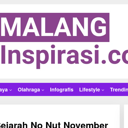
aya
Olahraga
Infografis
Lifestyle
Trendi
 Sejarah No Nut November