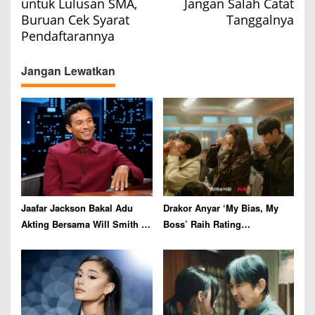
untuk Lulusan SMA,
Jangan Salah Catat
n
Buruan Cek Syarat
Tanggalnya
a
Pendaftarannya
v
Jangan Lewatkan
i
g
a
t
i
o
n
Jaafar Jackson Bakal Adu
Drakor Anyar ‘My Bias, My
Akting Bersama Will Smith di
Boss’ Raih Rating
Film Thriller
Menjanjikan di Episode
Perdana