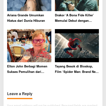
Ariana Grande Umumkan
Drakor ‘A Bona Fide Killer’
Hiatus dari Dunia Hiburan
Memulai Debut dengan
Rating Tertinggi
Elton John Berbagi Momen
Tayang Besok di Bioskop,
Sukses Pemulihan dari
Film ‘Spider Man: Brand New
Kecanduan Alkohol Selama
Day’ Siap Catat Rekor Box
36 Tahun
Office
Leave a Reply
Your email address will not be published.
Required fields are marked