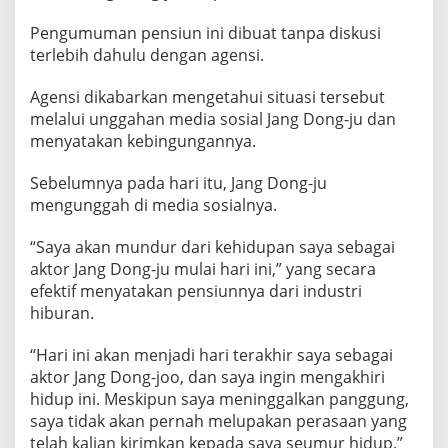
g
e
Pengumuman pensiun ini dibuat tanpa diskusi
n
terlebih dahulu dengan agensi.
s
Agensi dikabarkan mengetahui situasi tersebut
i
melalui unggahan media sosial Jang Dong-ju dan
H
menyatakan kebingungannya.
a
p
Sebelumnya pada hari itu, Jang Dong-ju
u
mengunggah di media sosialnya.
s
P
“Saya akan mundur dari kehidupan saya sebagai
r
aktor Jang Dong-ju mulai hari ini,” yang secara
o
efektif menyatakan pensiunnya dari industri
f
hiburan.
i
l
“Hari ini akan menjadi hari terakhir saya sebagai
n
aktor Jang Dong-joo, dan saya ingin mengakhiri
y
hidup ini. Meskipun saya meninggalkan panggung,
a
saya tidak akan pernah melupakan perasaan yang
telah kalian kirimkan kepada saya seumur hidup.”