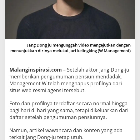
e
n
s
i
u
n
Jang Dong ju mengunggah video mengejutkan dengan
J
menunjukkan dirinya melukai jari kelingking (W Management)
a
n
Malanginspirasi.com
– Setelah aktor Jang Dong-ju
g
memberikan pengumuman pensiun mendadak,
D
Management W telah menghapus profilnya dari
o
situs web resmi agensi tersebut.
n
g
Foto dan profilnya terdaftar secara normal hingga
-
pagi hari di hari yang sama, tetapi dikeluarkan dari
J
daftar setelah pengumuman pensiunnya.
u
,
Namun, artikel wawancara dan konten yang ada
A
terkait Jang Dong-ju tetap utuh.