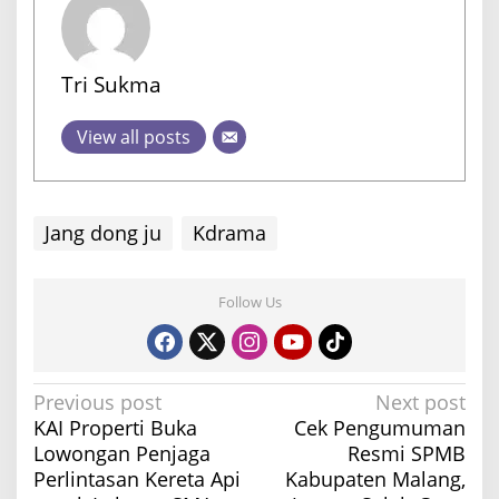
Tri Sukma
View all posts
Jang dong ju
Kdrama
Follow Us
P
Previous post
Next post
KAI Properti Buka
Cek Pengumuman
o
Lowongan Penjaga
Resmi SPMB
s
Perlintasan Kereta Api
Kabupaten Malang,
t