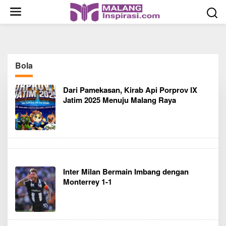
S
k
i
p
t
o
Bola
c
o
Dari Pamekasan, Kirab Api Porprov IX
n
Jatim 2025 Menuju Malang Raya
t
e
n
t
Inter Milan Bermain Imbang dengan
Monterrey 1-1