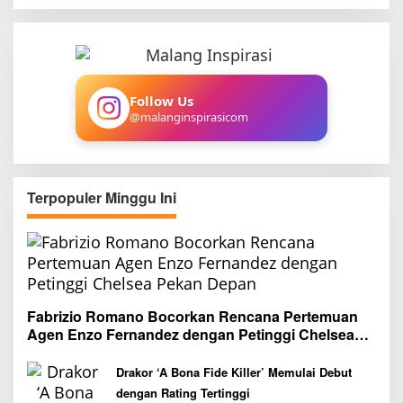
a
r
c
h
f
Follow Us
o
@malanginspirasicom
r
:
Terpopuler Minggu Ini
Fabrizio Romano Bocorkan Rencana Pertemuan
Agen Enzo Fernandez dengan Petinggi Chelsea
Pekan Depan
Drakor ‘A Bona Fide Killer’ Memulai Debut
dengan Rating Tertinggi