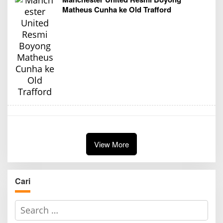
Matheus Cunha ke Old Trafford
View More
Cari
S
e